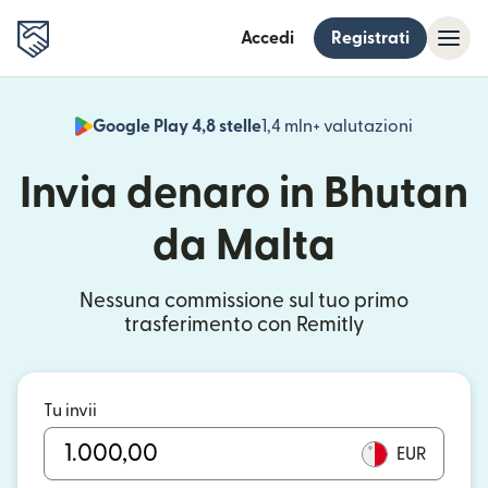
Accedi
Registrati
Google Play 4,8 stelle
1,4 mln+ valutazioni
(si apre i
Invia denaro in Bhutan
da Malta
Nessuna commissione sul tuo primo
trasferimento con Remitly
Tu invii
EUR