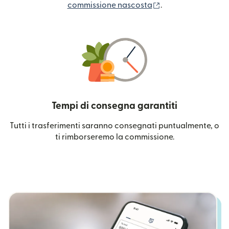
(si apre in una nuo
commissione nascosta
.
Tempi di consegna garantiti
Tutti i trasferimenti saranno consegnati puntualmente, o
ti rimborseremo la commissione.