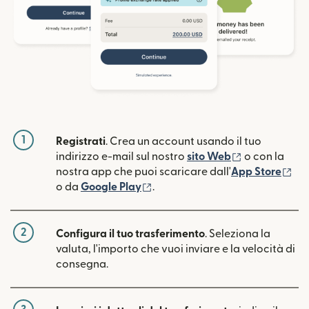
1
Registrati
. Crea un account usando il tuo
(si apre in un
indirizzo e-mail sul nostro
sito Web
o con la
(si
nostra app che puoi scaricare dall'
App Store
(si apre in una nuova finestra)
o da
Google Play
.
2
Configura il tuo trasferimento
. Seleziona la
valuta, l'importo che vuoi inviare e la velocità di
consegna.