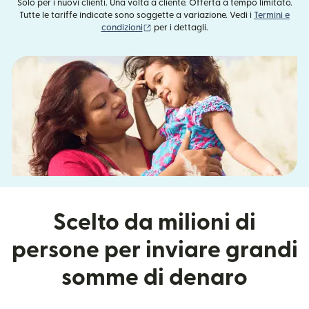
Solo per i nuovi clienti. Una volta a cliente. Offerta a tempo limitato.
Tutte le tariffe indicate sono soggette a variazione. Vedi i
Termini e
(si apre in una nuova finestra)
condizioni
per i dettagli.
Scelto da milioni di
persone per inviare grandi
somme di denaro