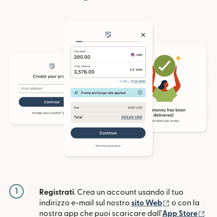
1
Registrati
. Crea un account usando il tuo
(si apre in un
indirizzo e-mail sul nostro
sito Web
o con la
(si
nostra app che puoi scaricare dall'
App Store