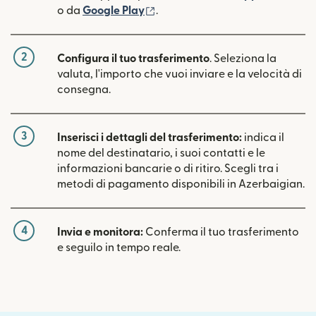
(si apre in una nuova finestra)
o da
Google Play
.
2
Configura il tuo trasferimento
. Seleziona la
valuta, l'importo che vuoi inviare e la velocità di
consegna.
3
Inserisci i dettagli del trasferimento:
indica il
nome del destinatario, i suoi contatti e le
informazioni bancarie o di ritiro. Scegli tra i
metodi di pagamento disponibili in Azerbaigian.
4
Invia e monitora:
Conferma il tuo trasferimento
e seguilo in tempo reale.