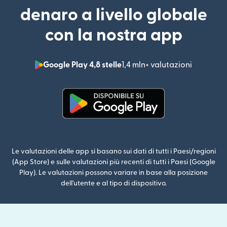
denaro a livello globale
con la nostra app
Google Play 4,8 stelle
1,4 mln+ valutazioni
(si apre i
(si apre in una nuova finestra)
Le valutazioni delle app si basano sui dati di tutti i Paesi/regioni
(App Store) e sulle valutazioni più recenti di tutti i Paesi (Google
Play). Le valutazioni possono variare in base alla posizione
dell'utente e al tipo di dispositivo.