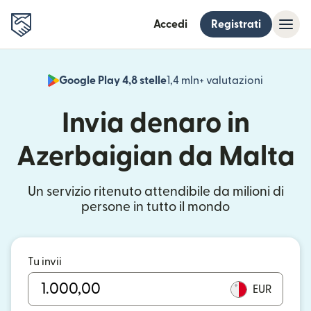
Accedi
Registrati
Google Play 4,8 stelle
1,4 mln+ valutazioni
(si apre i
Invia denaro in
Azerbaigian da Malta
Un servizio ritenuto attendibile da milioni di
persone in tutto il mondo
Tu invii
EUR