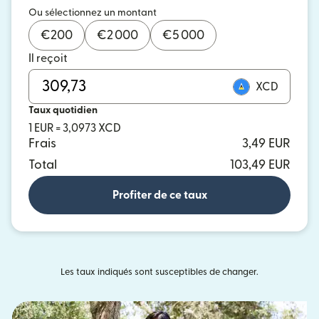
Ou sélectionnez un montant
€
200
€
2 000
€
5 000
Il reçoit
XCD
Taux quotidien
1 EUR = 3,0973 XCD
Frais
3,49 EUR
Total
103,49 EUR
Profiter de ce taux
Les taux indiqués sont susceptibles de changer.