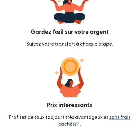
Gardez l'œil sur votre argent
Suivez votre transfert à chaque étape.
Prix intéressants
Profitez de taux toujours très avantageux et
sans frais
(s'ouvre dans une nouvelle
cachés
.