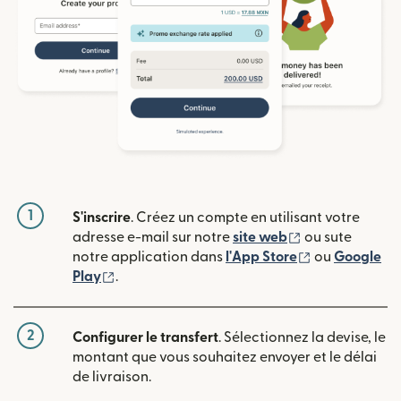
1
S'inscrire
. Créez un compte en utilisant votre
(s'ouvre dans u
adresse e-mail sur notre
site web
ou sute
(s'ouvre dans
notre application dans
l'App Store
ou
Google
(s'ouvre dans une nouvelle fenêtre)
Play
.
2
Configurer le transfert
. Sélectionnez la devise, le
montant que vous souhaitez envoyer et le délai
de livraison.