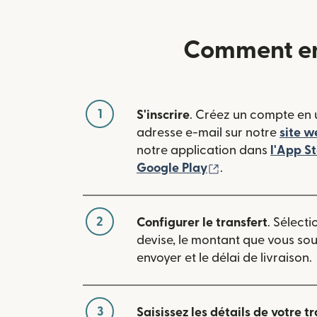
Comment env
1
S'inscrire
. Créez un compte en u
adresse e-mail sur notre
site w
notre application dans
l'App S
(s'ouvre dans une
Google Play
.
2
Configurer le transfert
. Sélecti
devise, le montant que vous so
envoyer et le délai de livraison.
3
Saisissez les détails de votre tr