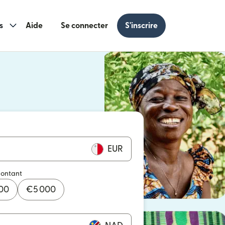
s
Aide
Se connecter
S'inscrire
s une nouvelle fenêtre)
 une nouvelle fenêtre)
EUR
montant
000
€
5 000