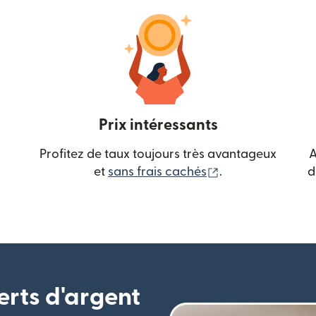
Prix intéressants
Profitez de taux toujours très avantageux
A
(s'ouvre dans une
et
sans frais cachés
.
d
erts d'argent