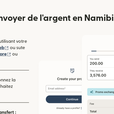
oyer de l'argent en Namibi
tilisant votre
(s'ouvre dans une nouvelle fenêtre)
eb
ou sute
(s'ouvre dans une nouvelle fenêtre)
tore
ou
 nouvelle fenêtre)
onnez la
uhaitez
ansfert :