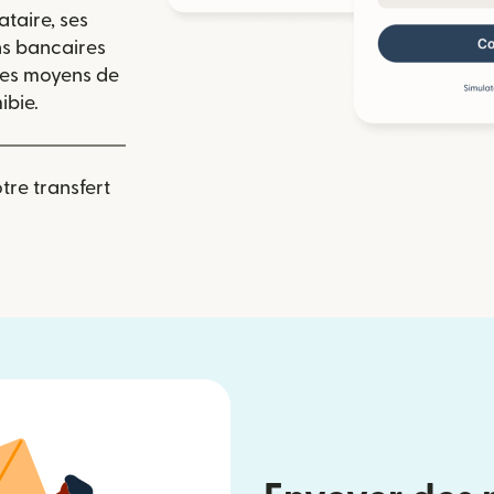
ataire, ses
ns bancaires
 les moyens de
ibie.
re transfert