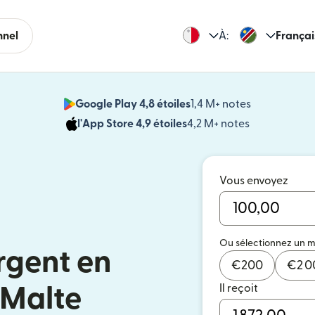
nnel
À:
Françai
Google Play 4,8 étoiles
1,4 M+ notes
(s'ouvre dan
l'App Store 4,9 étoiles
4,2 M+ notes
(s'ouvre dans
Vous envoyez
Ou sélectionnez un 
rgent en
€
200
€
2 
Il reçoit
 Malte