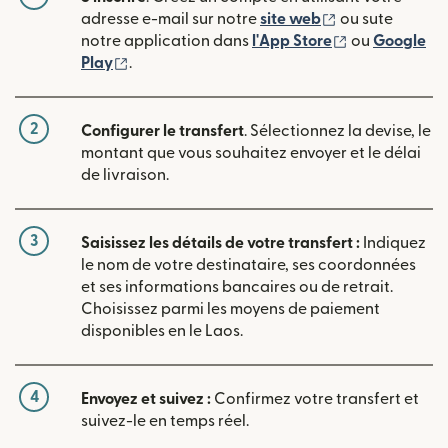
(s'ouvre dans u
adresse e-mail sur notre
site web
ou sute
(s'ouvre dans
notre application dans
l'App Store
ou
Google
(s'ouvre dans une nouvelle fenêtre)
Play
.
2
Configurer le transfert
. Sélectionnez la devise, le
montant que vous souhaitez envoyer et le délai
de livraison.
3
Saisissez les détails de votre transfert :
Indiquez
le nom de votre destinataire, ses coordonnées
et ses informations bancaires ou de retrait.
Choisissez parmi les moyens de paiement
disponibles en le Laos.
4
Envoyez et suivez :
Confirmez votre transfert et
suivez-le en temps réel.