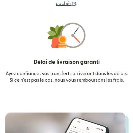
(s'ouvre dans une nouvelle
cachés
.
Délai de livraison garanti
Ayez confiance : vos transferts arriveront dans les délais.
Si ce n'est pas le cas, nous vous remboursons les frais.