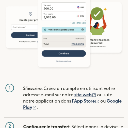
1
S'inscrire
. Créez un compte en utilisant votre
(s'ouvre dans u
adresse e-mail sur notre
site web
ou sute
(s'ouvre dans
notre application dans
l'App Store
ou
Google
(s'ouvre dans une nouvelle fenêtre)
Play
.
2
Configurer le transfert
. Sélectionnez la devise, le