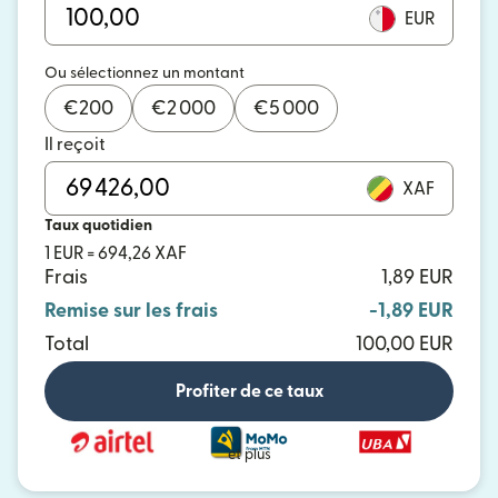
EUR
Ou sélectionnez un montant
€
200
€
2 000
€
5 000
Il reçoit
XAF
Taux quotidien
1 EUR = 694,26 XAF
Frais
1,89 EUR
Remise sur les frais
-1,89 EUR
Total
100,00 EUR
Profiter de ce taux
et plus