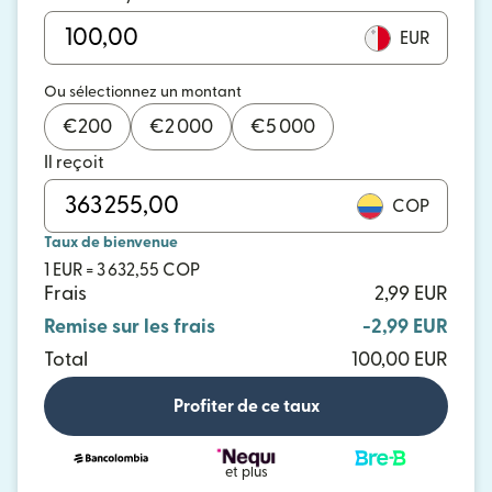
EUR
Ou sélectionnez un montant
€
200
€
2 000
€
5 000
Il reçoit
COP
Taux de bienvenue
1 EUR = 3 632,55 COP
Frais
2,99 EUR
Remise sur les frais
-2,99 EUR
Total
100,00 EUR
Profiter de ce taux
et plus