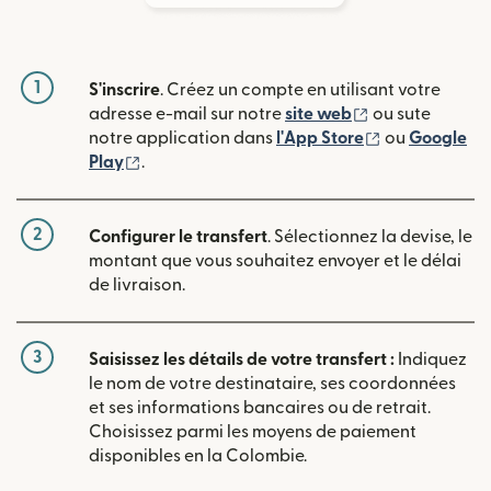
1
S'inscrire
. Créez un compte en utilisant votre
(s'ouvre dans u
adresse e-mail sur notre
site web
ou sute
(s'ouvre dans
notre application dans
l'App Store
ou
Google
(s'ouvre dans une nouvelle fenêtre)
Play
.
2
Configurer le transfert
. Sélectionnez la devise, le
montant que vous souhaitez envoyer et le délai
de livraison.
3
Saisissez les détails de votre transfert :
Indiquez
le nom de votre destinataire, ses coordonnées
et ses informations bancaires ou de retrait.
Choisissez parmi les moyens de paiement
disponibles en la Colombie.