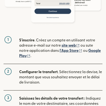
1
S'inscrire
. Créez un compte en utilisant votre
(s'ouvre dans u
adresse e-mail sur notre
site web
ou sute
(s'ouvre dans
notre application dans
l'App Store
ou
Google
(s'ouvre dans une nouvelle fenêtre)
Play
.
2
Configurer le transfert
. Sélectionnez la devise, le
montant que vous souhaitez envoyer et le délai
de livraison.
3
Saisissez les détails de votre transfert :
Indiquez
le nom de votre destinataire, ses coordonnées