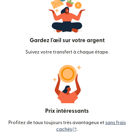
Gardez l'œil sur votre argent
Suivez votre transfert à chaque étape.
Prix intéressants
Profitez de taux toujours très avantageux et
sans frais
(s'ouvre dans une nouvelle
cachés
.