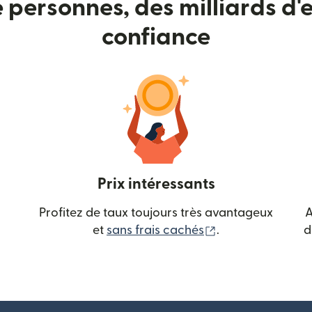
e personnes, des milliards d'e
confiance
Prix intéressants
Profitez de taux toujours très avantageux
A
(s'ouvre dans une
et
sans frais cachés
.
d