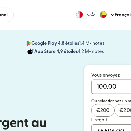
nnel
À:
Françai
Google Play 4,8 étoiles
1,4 M+ notes
(s'ouvre dan
l'App Store 4,9 étoiles
4,2 M+ notes
(s'ouvre dans
Vous envoyez
Ou sélectionnez un 
€
200
€
2 
rgent au
Il reçoit