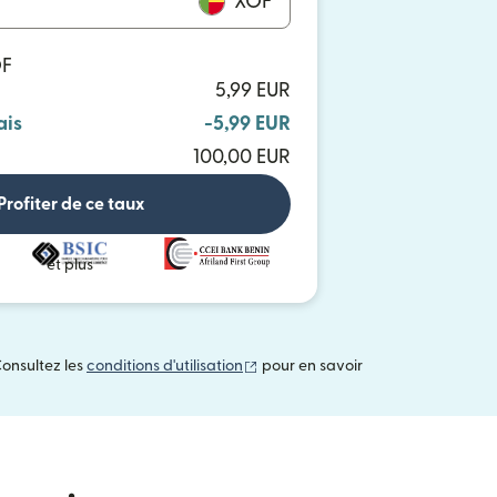
XOF
OF
5,99 EUR
ais
-5,99 EUR
100,00 EUR
Profiter de ce taux
et plus
(s'ouvre dans une nouvelle fenêtre
Consultez les
conditions d'utilisation
pour en savoir