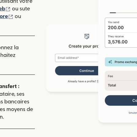
tilisant votre
(s'ouvre dans une nouvelle fenêtre)
eb
ou sute
(s'ouvre dans une nouvelle fenêtre)
tore
ou
 nouvelle fenêtre)
onnez la
uhaitez
ansfert :
ataire, ses
ns bancaires
 les moyens de
n.