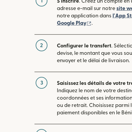
1
S'inscrire
. Créez un compte en u
adresse e-mail sur notre
site w
notre application dans
l'App S
(s'ouvre dans une
Google Play
.
2
Configurer le transfert
. Sélecti
devise, le montant que vous so
envoyer et le délai de livraison.
3
Saisissez les détails de votre tr
Indiquez le nom de votre destin
coordonnées et ses informatio
ou de retrait. Choisissez parmi
paiement disponibles en le Béni