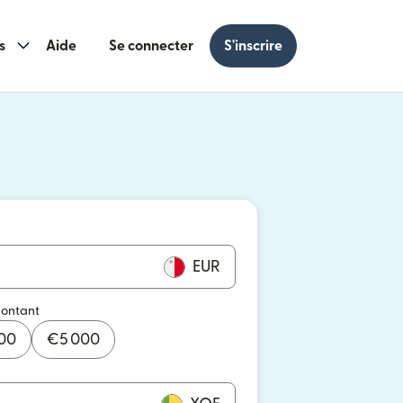
s
Aide
Se connecter
S'inscrire
s une nouvelle fenêtre)
 une nouvelle fenêtre)
EUR
montant
000
€
5 000