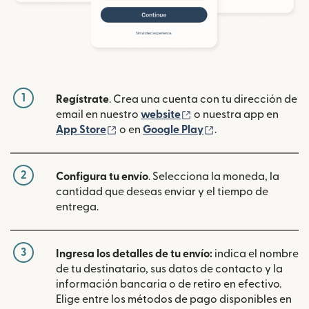
1
Regístrate
. Crea una cuenta con tu dirección de
(se abre en una ventan
email en nuestro
website
o nuestra app en
(se abre en una ventana nueva)
(se abre en una ve
App Store
o en
Google Play
.
2
Configura tu envío
. Selecciona la moneda, la
cantidad que deseas enviar y el tiempo de
entrega.
3
Ingresa los detalles de tu envío:
indica el nombre
de tu destinatario, sus datos de contacto y la
información bancaria o de retiro en efectivo.
Elige entre los métodos de pago disponibles en