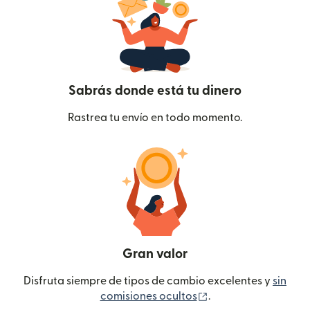
Sabrás donde está tu dinero
Rastrea tu envío en todo momento.
Gran valor
Disfruta siempre de tipos de cambio excelentes y
sin
(se abre en una ven
comisiones ocultos
.