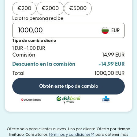
€
200
€
2000
€
5000
La otra persona recibe
EUR
Tipo de cambio diario
1 EUR = 1,00 EUR
Comisión
14,99 EUR
Descuento en la comisión
-14,99 EUR
Total
1000,00 EUR
Obtén este tipo de cambio
y más
Oferta solo para clientes nuevos. Uno por cliente. Oferta por tiempo
(se abre en una ventan
limitado. Consulta los
Términos y condiciones
para obtener más