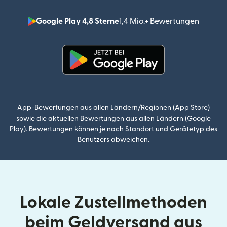
Google Play 4,8 Sterne
1,4 Mio.+ Bewertungen
(wird i
(wird in einem neuen Fenster g
App-Bewertungen aus allen Ländern/Regionen (App Store)
sowie die aktuellen Bewertungen aus allen Ländern (Google
Play). Bewertungen können je nach Standort und Gerätetyp des
Benutzers abweichen.
Lokale Zustellmethoden
beim Geldversand aus