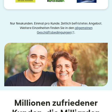
und mehr
Nur Neukunden. Einmal pro Kunde. Zeitlich befristetes Angebot.
Weitere Einzelheiten finden Sie in den
allgemeinen
(wird in einem neuen Fens
Geschäftsbedingungen
.
Millionen zufriedener