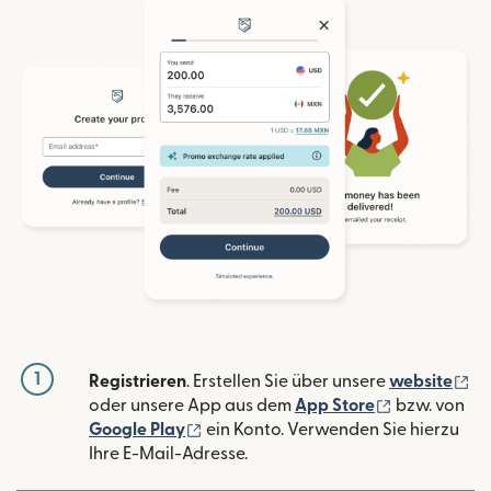
1
(w
Registrieren
. Erstellen Sie über unsere
website
(wird in ein
oder unsere App aus dem
App Store
bzw. von
(wird in einem neuen Fenster geöffn
Google Play
ein Konto. Verwenden Sie hierzu
Ihre E-Mail-Adresse.