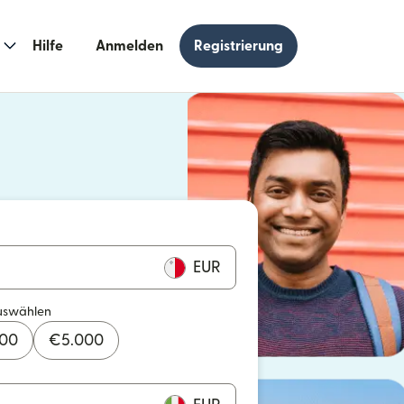
Hilfe
Anmelden
Registrierung
n einem neuen Fenster geöffnet)
 einem neuen Fenster geöffnet)
EUR
uswählen
000
€
5.000