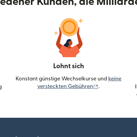
riedener Kunden, die Milliar
Lohnt sich
Konstant günstige Wechselkurse und
keine
(wird in einem 
versteckten Gebühren
.
g