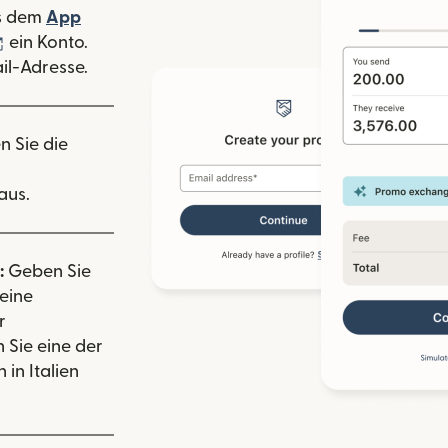
 Fenster geöffnet)
s dem
App
nster geöffnet)
(wird in einem neuen Fenster geöffnet)
ein Konto.
il-Adresse.
n Sie die
aus.
:
Geben Sie
eine
r
 Sie eine der
in Italien