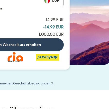
EUR
rs
14,99 EUR
-14,99 EUR
1.000,00 EUR
n Wechselkurs erhalten
und mehr
(wird in einem neuen Fenster geöffn
gemeinen Geschäftsbedingungen
.