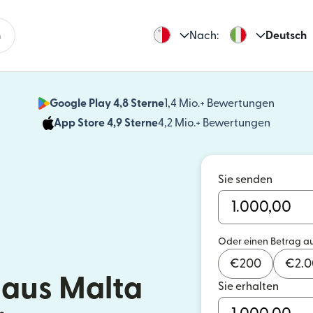
n
Nach:
Deutsch
Google Play 4,8 Sterne
1,4 Mio.+ Bewertungen
(wird i
App Store 4,9 Sterne
4,2 Mio.+ Bewertungen
(wird in
Sie senden
Oder einen Betrag a
€
200
€
2.
aus Malta
Sie erhalten