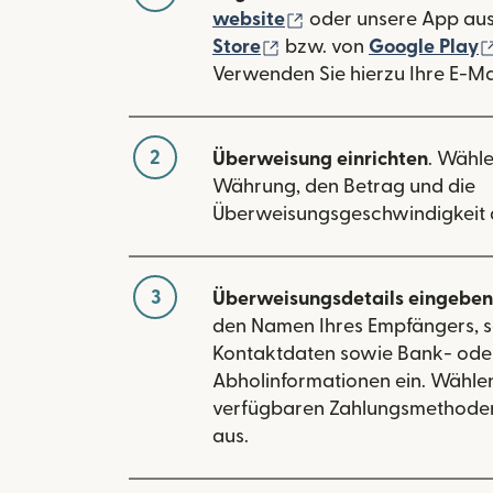
(wird in einem neuen
website
oder unsere App au
(wird in einem neuen Fe
Store
bzw. von
Google Play
Verwenden Sie hierzu Ihre E-Ma
2
Überweisung einrichten
. Wähle
Währung, den Betrag und die
Überweisungsgeschwindigkeit 
3
Überweisungsdetails eingeben
den Namen Ihres Empfängers, s
Kontaktdaten sowie Bank- ode
Abholinformationen ein. Wählen
verfügbaren Zahlungsmethoden 
aus.