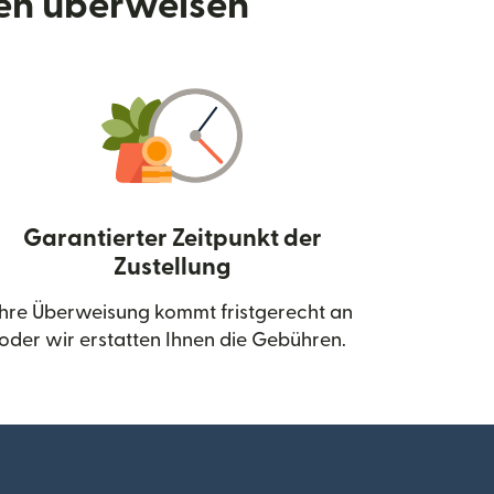
den überweisen
Garantierter Zeitpunkt der
Zustellung
neuen Fenster geöffnet)
Ihre Überweisung kommt fristgerecht an
oder wir erstatten Ihnen die Gebühren.