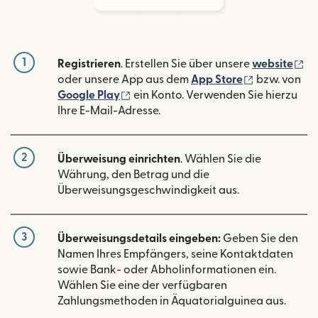
1
(w
Registrieren
. Erstellen Sie über unsere
website
(wird in ein
oder unsere App aus dem
App Store
bzw. von
(wird in einem neuen Fenster geöffn
Google Play
ein Konto. Verwenden Sie hierzu
Ihre E-Mail-Adresse.
2
Überweisung einrichten
. Wählen Sie die
Währung, den Betrag und die
Überweisungsgeschwindigkeit aus.
3
Überweisungsdetails eingeben:
Geben Sie den
Namen Ihres Empfängers, seine Kontaktdaten
sowie Bank- oder Abholinformationen ein.
Wählen Sie eine der verfügbaren
Zahlungsmethoden in Äquatorialguinea aus.