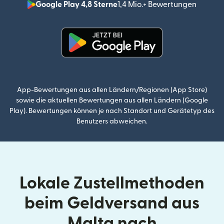
Google Play 4,8 Sterne
1,4 Mio.+ Bewertungen
(wird i
(wird in einem neuen Fenster g
App-Bewertungen aus allen Ländern/Regionen (App Store)
sowie die aktuellen Bewertungen aus allen Ländern (Google
Play). Bewertungen können je nach Standort und Gerätetyp des
Benutzers abweichen.
Lokale Zustellmethoden
beim Geldversand aus
Malta nach