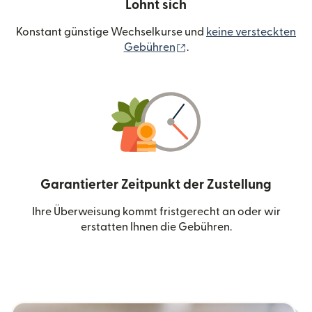
Lohnt sich
Konstant günstige Wechselkurse und
keine versteckten
(wird in einem neuen Fen
Gebühren
.
Garantierter Zeitpunkt der Zustellung
Ihre Überweisung kommt fristgerecht an oder wir
erstatten Ihnen die Gebühren.