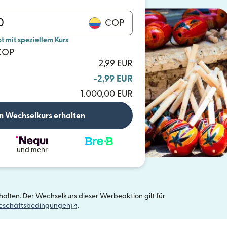
COP
mit speziellem Kurs
 COP
2,99 EUR
-2,99 EUR
1.000,00 EUR
n Wechselkurs erhalten
und mehr
alten. Der Wechselkurs dieser Werbeaktion gilt für
(wird in einem neuen Fenster geöffnet)
eschäftsbedingungen
.