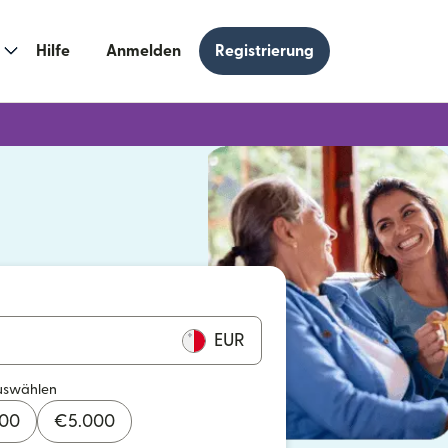
Hilfe
Anmelden
Registrierung
n einem neuen Fenster geöffnet)
 einem neuen Fenster geöffnet)
EUR
uswählen
000
€
5.000