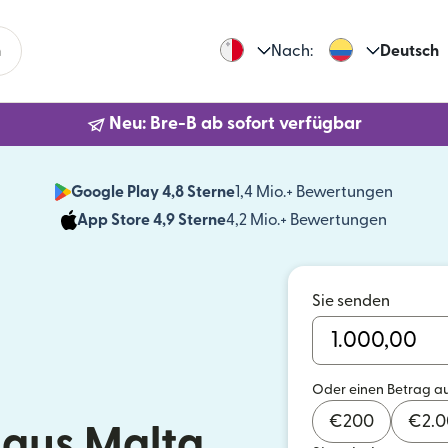
n
Nach:
Deutsch
Neu: Bre-B ab sofort verfügbar
Google Play 4,8 Sterne
1,4 Mio.+ Bewertungen
(wird i
App Store 4,9 Sterne
4,2 Mio.+ Bewertungen
(wird in
Sie senden
Oder einen Betrag a
€
200
€
2.
aus Malta