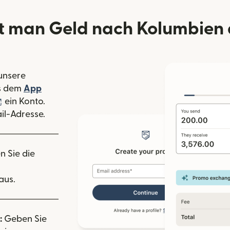
t man Geld nach Kolumbien 
 unsere
 Fenster geöffnet)
s dem
App
nster geöffnet)
(wird in einem neuen Fenster geöffnet)
ein Konto.
il-Adresse.
n Sie die
aus.
:
Geben Sie