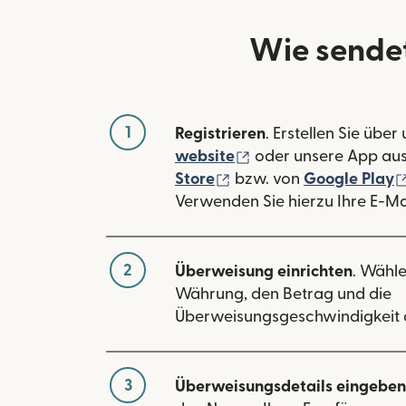
Wie sende
1
Registrieren
. Erstellen Sie über
(wird in einem neuen
website
oder unsere App au
(wird in einem neuen Fe
Store
bzw. von
Google Play
Verwenden Sie hierzu Ihre E-Ma
2
Überweisung einrichten
. Wähle
Währung, den Betrag und die
Überweisungsgeschwindigkeit 
3
Überweisungsdetails eingeben