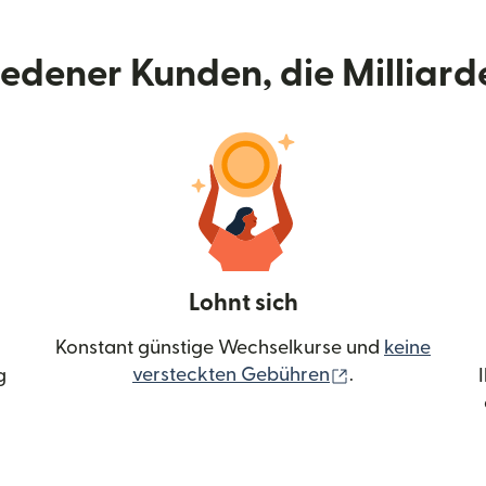
riedener Kunden, die Milliar
Lohnt sich
Konstant günstige Wechselkurse und
keine
(wird in einem 
versteckten Gebühren
.
g