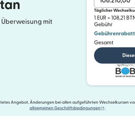
tan
Täglicher Wechselku
1 EUR = 108,21 BT
e Überweisung mit
Gebühr
Gebührenrabatt
Gesamt
Diese
istetes Angebot. Änderungen bei allen aufgeführten Wechselkursen vorb
(wird in einem 
allgemeinen Geschäftsbedingungen
.