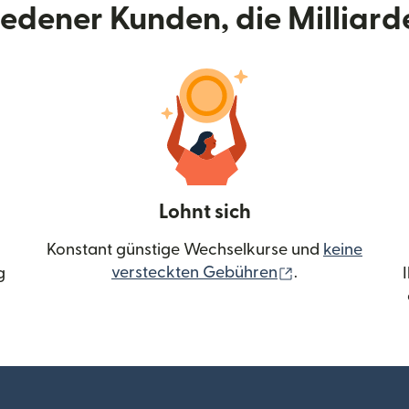
riedener Kunden, die Milliar
Lohnt sich
Konstant günstige Wechselkurse und
keine
(wird in einem 
versteckten Gebühren
.
g