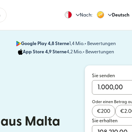
n
Nach:
Deutsch
Google Play 4,8 Sterne
1,4 Mio.+ Bewertungen
(wird i
App Store 4,9 Sterne
4,2 Mio.+ Bewertungen
(wird in
Sie senden
Oder einen Betrag a
€
200
€
2.
aus Malta
Sie erhalten