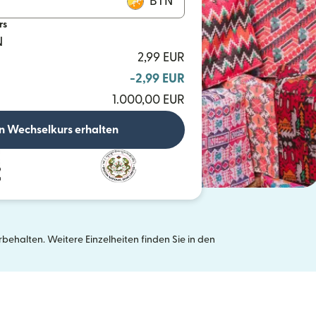
BTN
rs
N
2,99 EUR
-2,99 EUR
1.000,00 EUR
n Wechselkurs erhalten
ehalten. Weitere Einzelheiten finden Sie in den
neuen Fenster geöffnet)