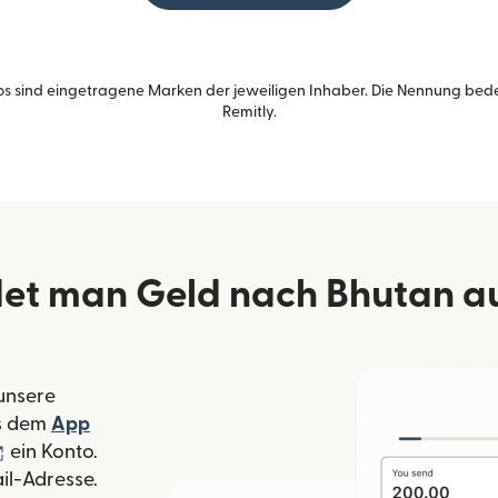
s sind eingetragene Marken der jeweiligen Inhaber. Die Nennung bed
Remitly.
et man Geld nach Bhutan a
 unsere
 Fenster geöffnet)
s dem
App
nster geöffnet)
(wird in einem neuen Fenster geöffnet)
ein Konto.
il-Adresse.