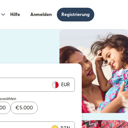
Hilfe
Anmelden
Registrierung
n einem neuen Fenster geöffnet)
 einem neuen Fenster geöffnet)
EUR
uswählen
000
€
5.000