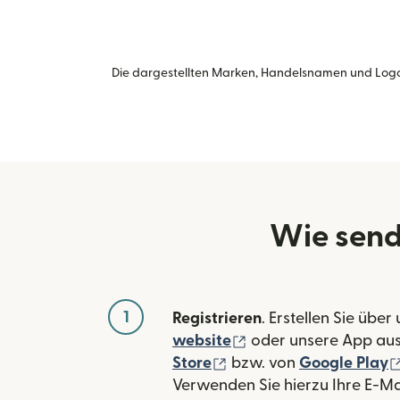
Die dargestellten Marken, Handelsnamen und Logo
Wie send
1
Registrieren
. Erstellen Sie über
(wird in einem neuen
website
oder unsere App au
(wird in einem neuen Fe
Store
bzw. von
Google Play
Verwenden Sie hierzu Ihre E-Ma