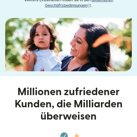
Weitere Einzelheiten finden Sie in den
allgemeinen
(wird in einem neuen Fens
Geschäftsbedingungen
.
Millionen zufriedener
Kunden, die Milliarden
überweisen