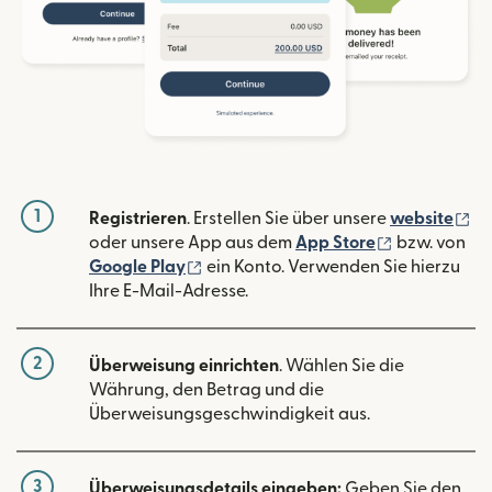
1
(w
Registrieren
. Erstellen Sie über unsere
website
(wird in ein
oder unsere App aus dem
App Store
bzw. von
(wird in einem neuen Fenster geöffn
Google Play
ein Konto. Verwenden Sie hierzu
Ihre E-Mail-Adresse.
2
Überweisung einrichten
. Wählen Sie die
Währung, den Betrag und die
Überweisungsgeschwindigkeit aus.
3
Überweisungsdetails eingeben:
Geben Sie den