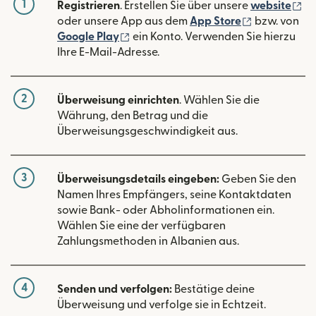
1
(w
Registrieren
. Erstellen Sie über unsere
website
(wird in ein
oder unsere App aus dem
App Store
bzw. von
(wird in einem neuen Fenster geöffn
Google Play
ein Konto. Verwenden Sie hierzu
Ihre E-Mail-Adresse.
2
Überweisung einrichten
. Wählen Sie die
Währung, den Betrag und die
Überweisungsgeschwindigkeit aus.
3
Überweisungsdetails eingeben:
Geben Sie den
Namen Ihres Empfängers, seine Kontaktdaten
sowie Bank- oder Abholinformationen ein.
Wählen Sie eine der verfügbaren
Zahlungsmethoden in Albanien aus.
4
Senden und verfolgen:
Bestätige deine
Überweisung und verfolge sie in Echtzeit.