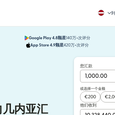
到
Google Play 4.8颗星
140万+次评分
（在新窗口中
App Store 4.9颗星
420万+次评分
（在新窗口中
您汇款
或选择一个金额
€
200
€
2,
他们收到
向几内亚汇