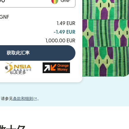
GNF
 GNF
1.49 EUR
-1.49 EUR
1,000.00 EUR
获取此汇率
以及更多
（在新窗口中打开）
，请参见
条款和细则
。