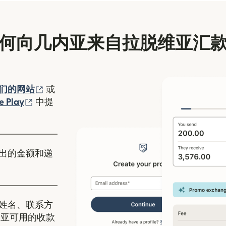
何向几内亚来自拉脱维亚汇
（在新窗口中打开）
们的网站
或
口中打开）
（在新窗口中打开）
e Play
中提
出的金额和递
姓名、联系方
内亚可用的收款