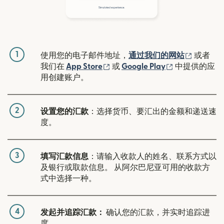
1
（在新窗
使用您的电子邮件地址，
通过我们的网站
或者
（在新窗口中打开）
（在新窗口中
我们在
App Store
或
Google Play
中提供的应
用创建账户。
2
设置您的汇款
：选择货币、要汇出的金额和递送速
度。
3
填写汇款信息
：请输入收款人的姓名、联系方式以
及银行或取款信息。 从阿尔巴尼亚可用的收款方
式中选择一种。
4
发起并追踪汇款：
确认您的汇款，并实时追踪进
度。