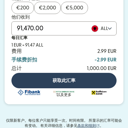
€
200
€
2,000
€
5,000
他们收到
ALL
每日汇率
1 EUR = 91.47 ALL
费用
2.99 EUR
手续费折扣
-2.99 EUR
总计
1,000.00 EUR
获取此汇率
以及更多
仅限新客户。每位客户只能享受一次。时间有限。 所显示的汇率可能会
（在新窗口中打
有变动。 有关详细信息，请参见
条款和细则
。