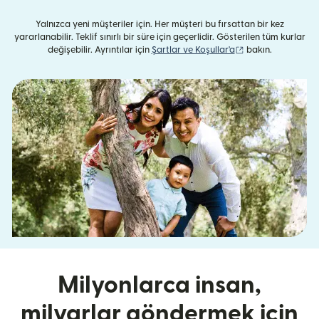
Yalnızca yeni müşteriler için. Her müşteri bu fırsattan bir kez
yararlanabilir. Teklif sınırlı bir süre için geçerlidir. Gösterilen tüm kurlar
(yeni pencerede aç
değişebilir. Ayrıntılar için
Şartlar ve Koşullar'a
bakın.
Milyonlarca insan,
milyarlar göndermek için