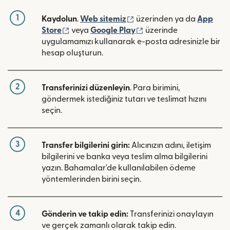
1
(yeni pencerede açılır)
Kaydolun
.
Web sitemiz
üzerinden ya da
App
(yeni pencerede açılır)
(yeni pencerede açılır)
Store
veya
Google Play
üzerinde
uygulamamızı kullanarak e-posta adresinizle bir
hesap oluşturun.
2
Transferinizi düzenleyin
. Para birimini,
göndermek istediğiniz tutarı ve teslimat hızını
seçin.
3
Transfer bilgilerini girin:
Alıcınızın adını, iletişim
bilgilerini ve banka veya teslim alma bilgilerini
yazın. Bahamalar'de kullanılabilen ödeme
yöntemlerinden birini seçin.
4
Gönderin ve takip edin:
Transferinizi onaylayın
ve gerçek zamanlı olarak takip edin.