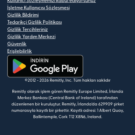
Kullanıcı Sözleşmemizi kabul ediyorsunuz
İşletme Kullanıcısı Sözleşmesi
Gizlilik Bildirimi
Tedarikçi Gizlilik Politikası
Gizlilik Tercihleriniz
Gizlilik Yardım Merkezi
Güvenlik
Erişilebilirlik
(yeni pencerede açılır)
©2012 -
2026
Remitly, Inc.
Tüm hakları saklıdır
Remitly olarak işlem gören Remitly Europe Limited, İrlanda
Merkez Bankası (Central Bank of Ireland) tarafından
düzenlenen bir kuruluştur. Remitly, İrlanda'da 629909 şirket
numarasıyla kayıtlı bir şirkettir. Kayıtlı adresi: 1 Albert Quay,
Ballintemple, Cork T12 X8N6, Ireland.