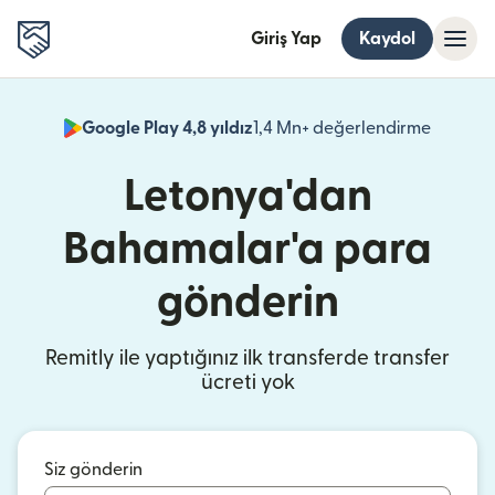
Giriş Yap
Kaydol
Google Play 4,8 yıldız
1,4 Mn+ değerlendirme
(yeni pe
Letonya'dan
Bahamalar'a para
gönderin
Remitly ile yaptığınız ilk transferde transfer
ücreti yok
Siz gönderin