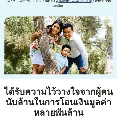
(เปิดในหน้าต่าง
ใด ๆ ที่แสดงอาจมีการเปลี่ยนแปลง ดู
ข้อกำหนดและเงื่อนไข
สำหรับราย
ละเอียด
ได้รับความไว้วางใจจากผู้คน
นับล้านในการโอนเงินมูลค่า
หลายพันล้าน