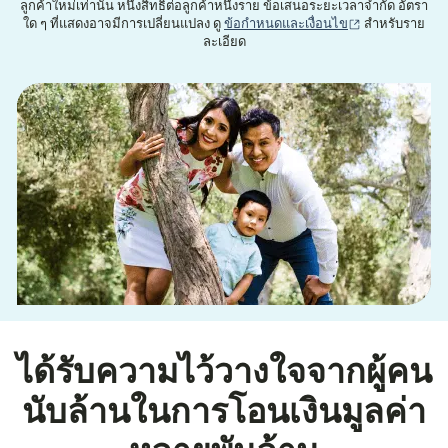
ลูกค้าใหม่เท่านั้น หนึ่งสิทธิ์ต่อลูกค้าหนึ่งราย ข้อเสนอระยะเวลาจำกัด อัตรา
(เปิดในหน้าต่าง
ใด ๆ ที่แสดงอาจมีการเปลี่ยนแปลง ดู
ข้อกำหนดและเงื่อนไข
สำหรับราย
ละเอียด
ได้รับความไว้วางใจจากผู้คน
นับล้านในการโอนเงินมูลค่า