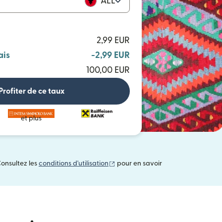
ALL
2,99 EUR
ais
-2,99 EUR
100,00 EUR
Profiter de ce taux
et plus
(s'ouvre dans une nouvelle fenêtre
Consultez les
conditions d'utilisation
pour en savoir