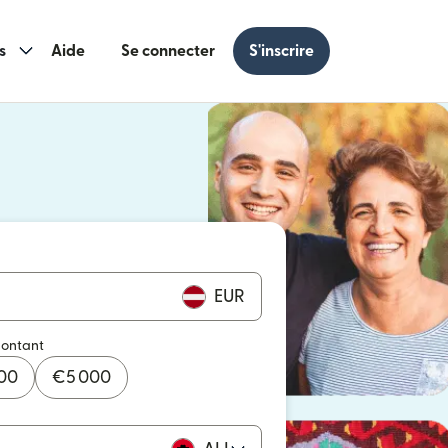
s
Aide
Se connecter
S'inscrire
s une nouvelle fenêtre)
 une nouvelle fenêtre)
EUR
montant
000
€
5 000