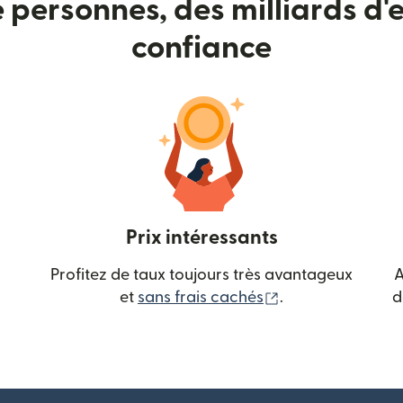
e personnes, des milliards d'e
confiance
Prix intéressants
Profitez de taux toujours très avantageux
A
(s'ouvre dans une
et
sans frais cachés
.
d