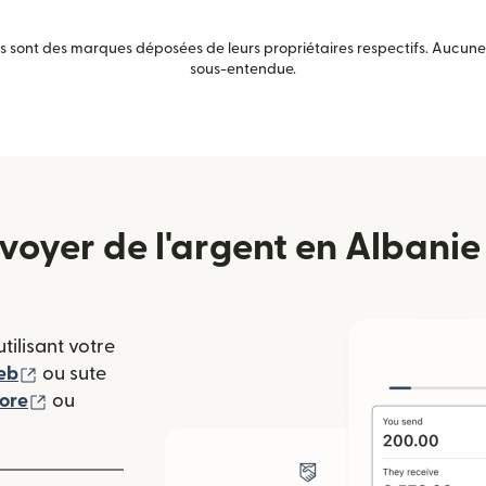
sont des marques déposées de leurs propriétaires respectifs. Aucune a
sous-entendue.
yer de l'argent en Albanie 
tilisant votre
(s'ouvre dans une nouvelle fenêtre)
eb
ou sute
(s'ouvre dans une nouvelle fenêtre)
tore
ou
 nouvelle fenêtre)