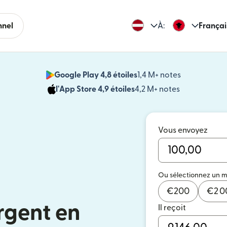
nnel
À:
Françai
Google Play 4,8 étoiles
1,4 M+ notes
(s'ouvre dan
l'App Store 4,9 étoiles
4,2 M+ notes
(s'ouvre dans
Vous envoyez
Ou sélectionnez un 
€
200
€
2 
rgent en
Il reçoit