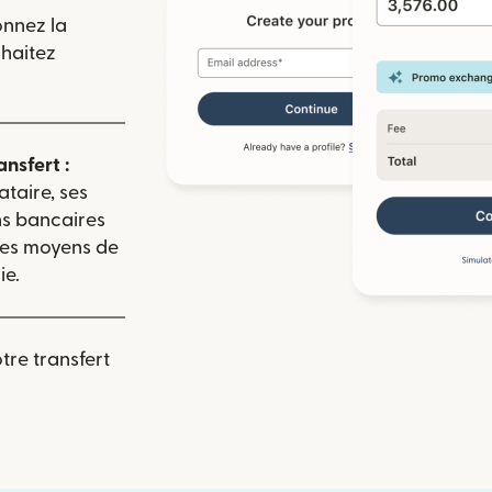
onnez la
uhaitez
ansfert :
ataire, ses
ns bancaires
 les moyens de
ie.
re transfert