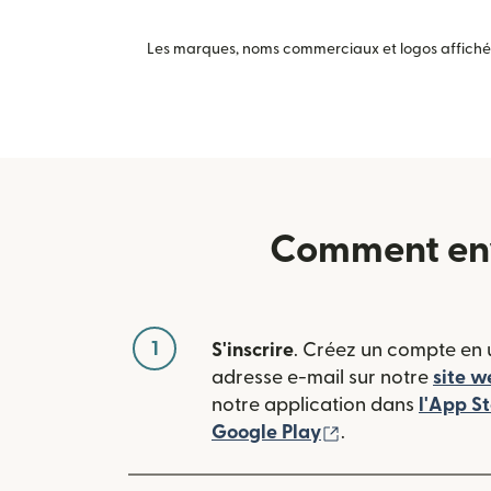
Les marques, noms commerciaux et logos affichés 
Comment envo
1
S'inscrire
. Créez un compte en u
adresse e-mail sur notre
site w
notre application dans
l'App S
(s'ouvre dans une
Google Play
.