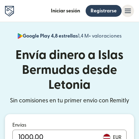
Iniciar sesión
Registrarse
Google Play 4,8 estrellas
1,4 M+ valoraciones
(se abr
Envía dinero a Islas
Bermudas desde
Letonia
Sin comisiones en tu primer envío con Remitly
Envías
EUR