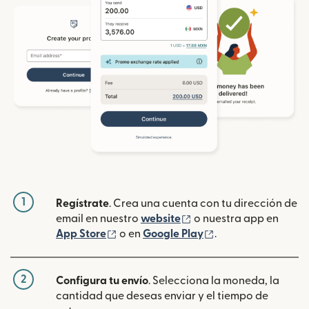
1
Regístrate
. Crea una cuenta con tu dirección de
(se abre en una ventan
email en nuestro
website
o nuestra app en
(se abre en una ventana nueva)
(se abre en una ve
App Store
o en
Google Play
.
2
Configura tu envío
. Selecciona la moneda, la
cantidad que deseas enviar y el tiempo de