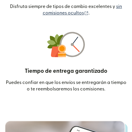
Disfruta siempre de tipos de cambio excelentes y
sin
(se abre en una ven
comisiones ocultos
.
Tiempo de entrega garantizado
Puedes confiar en que los envíos se entregarán a tiempo
o te reembolsaremos los comisiones.