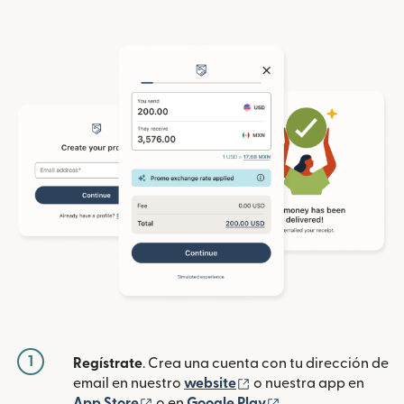
1
Regístrate
. Crea una cuenta con tu dirección de
(se abre en una ventan
email en nuestro
website
o nuestra app en
(se abre en una ventana nueva)
(se abre en una ve
App Store
o en
Google Play
.