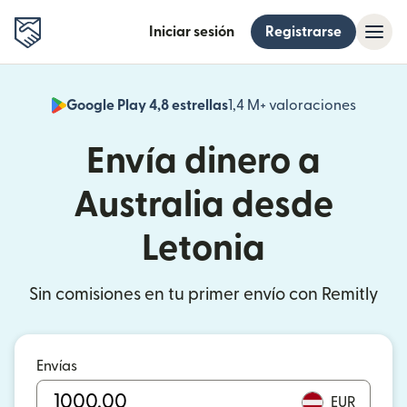
Iniciar sesión
Registrarse
Google Play 4,8 estrellas
1,4 M+ valoraciones
(se abr
Envía dinero a
Australia desde
Letonia
Sin comisiones en tu primer envío con Remitly
Envías
EUR