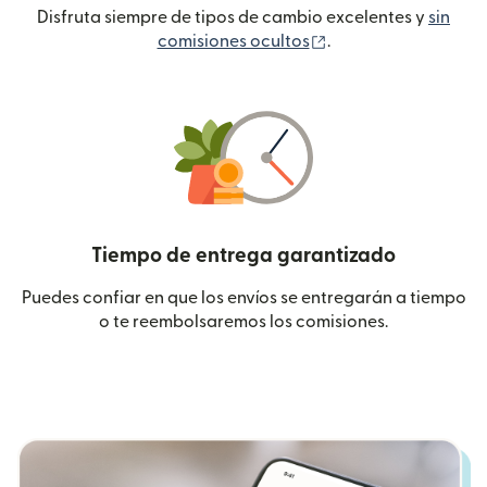
Disfruta siempre de tipos de cambio excelentes y
sin
(se abre en una ven
comisiones ocultos
.
Tiempo de entrega garantizado
Puedes confiar en que los envíos se entregarán a tiempo
o te reembolsaremos los comisiones.