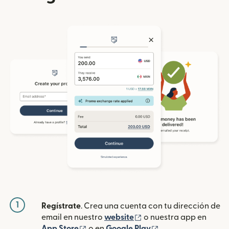
1
Regístrate
. Crea una cuenta con tu dirección de
(se abre en una ventan
email en nuestro
website
o nuestra app en
(se abre en una ventana nueva)
(se abre en una ve
App Store
o en
Google Play
.