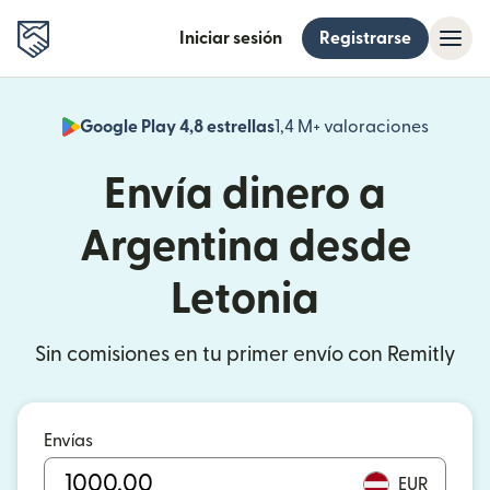
Iniciar sesión
Registrarse
Google Play 4,8 estrellas
1,4 M+ valoraciones
(se abr
Envía dinero a
Argentina desde
Letonia
Sin comisiones en tu primer envío con Remitly
Envías
EUR