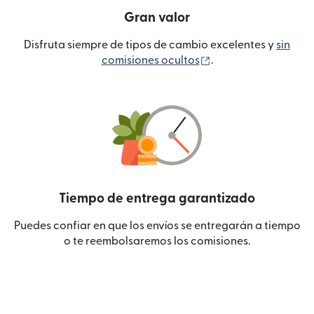
Gran valor
Disfruta siempre de tipos de cambio excelentes y
sin
(se abre en una ven
comisiones ocultos
.
Tiempo de entrega garantizado
Puedes confiar en que los envíos se entregarán a tiempo
o te reembolsaremos los comisiones.