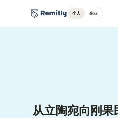
个人
企业
从立陶宛向刚果