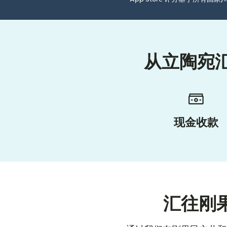
从立陶宛
现金收款
汇往刚