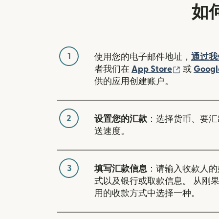
如
1
使用您的电子邮件地址，
通过我
（在新窗
者我们在
App Store
或
Googl
供的应用创建账户。
2
设置您的汇款
：选择货币、要汇
送速度。
3
填写汇款信息
：请输入收款人的
式以及银行或取款信息。 从刚
用的收款方式中选择一种。