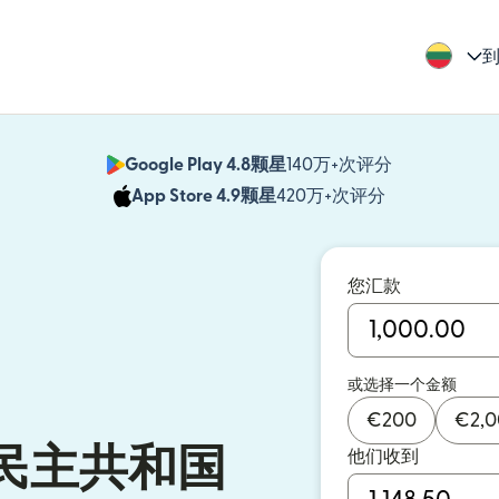
到
Google Play 4.8颗星
140万+次评分
（在新窗口中
App Store 4.9颗星
420万+次评分
（在新窗口中
您汇款
或选择一个金额
€
200
€
2,
民主共和国
他们收到