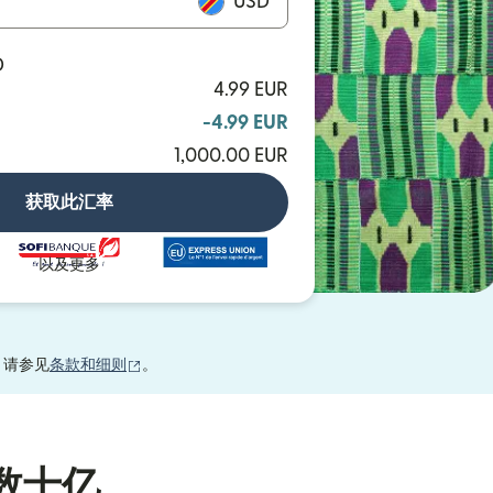
USD
D
4.99 EUR
-4.99 EUR
1,000.00 EUR
获取此汇率
以及更多
（在新窗口中打开）
，请参见
条款和细则
。
数十亿