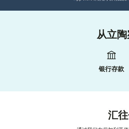
从立陶
银行存款
汇往