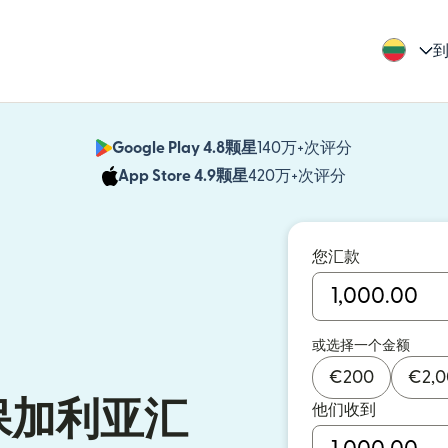
到
Google Play 4.8颗星
140万+次评分
（在新窗口中
App Store 4.9颗星
420万+次评分
（在新窗口中
您汇款
或选择一个金额
€
200
€
2,
保加利亚汇
他们收到