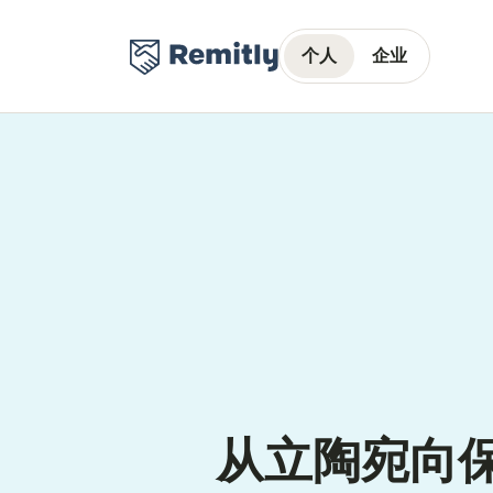
个人
企业
从立陶宛向