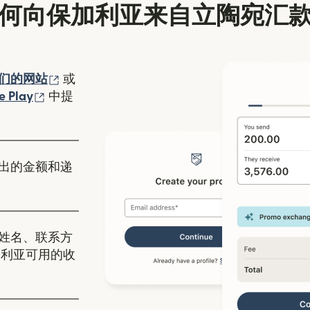
何向保加利亚来自立陶宛汇
（在新窗口中打开）
们的网站
或
口中打开）
（在新窗口中打开）
e Play
中提
出的金额和递
姓名、联系方
加利亚可用的收