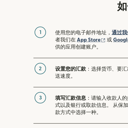
如
1
使用您的电子邮件地址，
通过我
（在新窗
者我们在
App Store
或
Googl
供的应用创建账户。
2
设置您的汇款
：选择货币、要汇
送速度。
3
填写汇款信息
：请输入收款人的
式以及银行或取款信息。 从保
款方式中选择一种。