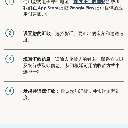
1
（在新窗
使用您的电子邮件地址，
通过我们的网站
或者
（在新窗口中打开）
（在新窗口中
我们在
App Store
或
Google Play
中提供的应
用创建账户。
2
设置您的汇款
：选择货币、要汇出的金额和递送速
度。
3
填写汇款信息
：请输入收款人的姓名、联系方式以
及银行或取款信息。 从阿根廷可用的收款方式中
选择一种。
4
发起并追踪汇款：
确认您的汇款，并实时追踪进
度。