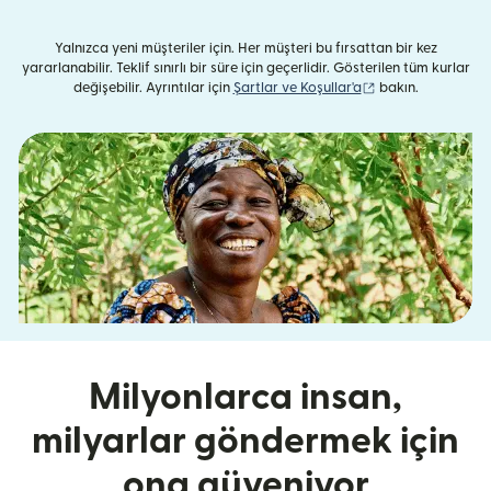
Yalnızca yeni müşteriler için. Her müşteri bu fırsattan bir kez
yararlanabilir. Teklif sınırlı bir süre için geçerlidir. Gösterilen tüm kurlar
(yeni pencerede aç
değişebilir. Ayrıntılar için
Şartlar ve Koşullar'a
bakın.
Milyonlarca insan,
milyarlar göndermek için
ona güveniyor