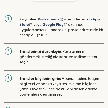
1
(yeni pencerede açılır)
Kaydolun
.
Web sitemiz
üzerinden ya da
App
(yeni pencerede açılır)
(yeni pencerede açılır)
Store
veya
Google Play
üzerinde
uygulamamızı kullanarak e-posta adresinizle bir
hesap oluşturun.
2
Transferinizi düzenleyin
. Para birimini,
göndermek istediğiniz tutarı ve teslimat hızını
seçin.
3
Transfer bilgilerini girin:
Alıcınızın adını, iletişim
bilgilerini ve banka veya teslim alma bilgilerini
yazın. Ekvator Ginesi'de kullanılabilen ödeme
yöntemlerinden birini seçin.