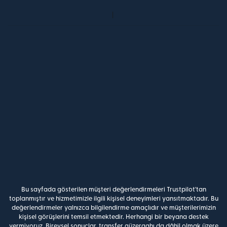
Bu sayfada gösterilen müşteri değerlendirmeleri Trustpilot'tan
toplanmıştır ve hizmetimizle ilgili kişisel deneyimleri yansıtmaktadır. Bu
değerlendirmeler yalnızca bilgilendirme amaçlıdır ve müşterilerimizin
kişisel görüşlerini temsil etmektedir. Herhangi bir beyana destek
vermiyoruz. Bireysel sonuçlar, transfer güzergahı da dâhil olmak üzere