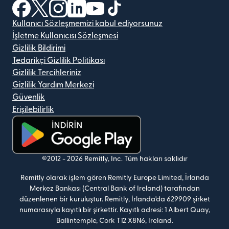
(yeni pencerede açılır)
(yeni pencerede açılır)
(yeni pencerede açılır)
(yeni pencerede açılır)
(yeni pencerede açılır)
(yeni pencerede açılır)
Kullanıcı Sözleşmemizi kabul ediyorsunuz
İşletme Kullanıcısı Sözleşmesi
Gizlilik Bildirimi
Tedarikçi Gizlilik Politikası
Gizlilik Tercihleriniz
Gizlilik Yardım Merkezi
Güvenlik
Erişilebilirlik
(yeni pencerede açılır)
©2012 -
2026
Remitly, Inc.
Tüm hakları saklıdır
Remitly olarak işlem gören Remitly Europe Limited, İrlanda
Merkez Bankası (Central Bank of Ireland) tarafından
düzenlenen bir kuruluştur. Remitly, İrlanda'da 629909 şirket
numarasıyla kayıtlı bir şirkettir. Kayıtlı adresi: 1 Albert Quay,
Ballintemple, Cork T12 X8N6, Ireland.