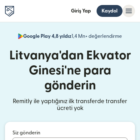
Giriş Yap
Kaydol
Google Play 4,8 yıldız
1,4 Mn+ değerlendirme
(yeni pe
Litvanya'dan Ekvator
Ginesi'ne para
gönderin
Remitly ile yaptığınız ilk transferde transfer
ücreti yok
Siz gönderin