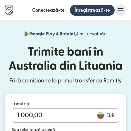
Conectează-te
Înregistrează-te
Google Play 4,8 stele
1,4 mil.+ evaluări
(se deschid
Trimite bani în
Australia din Lituania
Fără comisioane la primul transfer cu Remitly
Trimiteți
EUR
Sau selectează o sumă