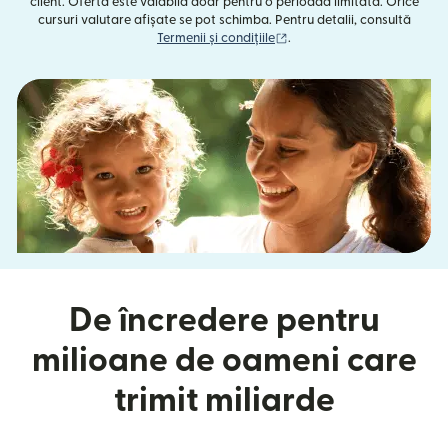
client. Oferta este valabilă doar pentru o perioadă limitată. Orice
cursuri valutare afișate se pot schimba. Pentru detalii, consultă
(se deschide într-o fereast
Termenii și condițiile
.
De încredere pentru
milioane de oameni care
trimit miliarde