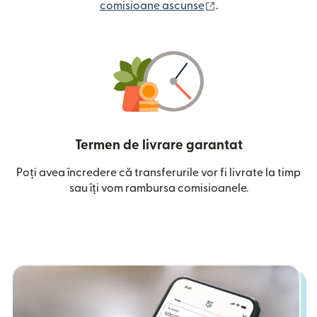
(se deschide într-o
comisioane ascunse
.
Termen de livrare garantat
Poți avea încredere că transferurile vor fi livrate la timp
sau îți vom rambursa comisioanele.