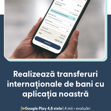
Realizează transferuri
internaționale de bani cu
aplicația noastră
Google Play 4,8 stele
1,4 mil.+ evaluări
(se deschid