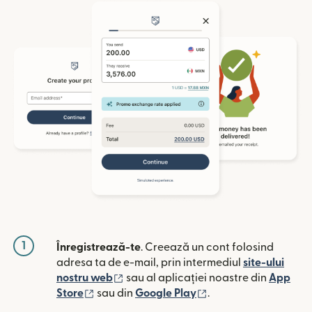
1
Înregistrează-te
. Creează un cont folosind
adresa ta de e-mail, prin intermediul
site-ului
(se deschide într-o fereastră nouă)
nostru web
sau al aplicației noastre din
App
(se deschide într-o fereastră nouă)
(se deschide într-o 
Store
sau din
Google Play
.