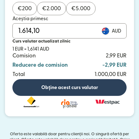
€
200
€
2.000
€
5.000
Aceștia primesc
AUD
Curs valutar actualizat zilnic
1 EUR = 1,6141 AUD
Comision
2,99 EUR
Reducere de comision
-2,99 EUR
Total
1.000,00 EUR
Obține acest curs valutar
și altele
Oferta este valabilă doar pentru clienții noi. O singură ofertă per