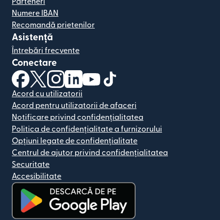
Parteneri
Numere IBAN
Recomandă prietenilor
Asistență
Întrebări frecvente
Conectare
(se deschide într-o fereastră nouă)
(se deschide într-o fereastră nouă)
(se deschide într-o fereastră nouă)
(se deschide într-o fereastră nouă)
(se deschide într-o fereastră nou
(se deschide într-o fereastr
Acord cu utilizatorii
Acord pentru utilizatorii de afaceri
Notificare privind confidențialitatea
Politica de confidențialitate a furnizorului
Opțiuni legate de confidențialitate
Centrul de ajutor privind confidențialitatea
Securitate
Accesibilitate