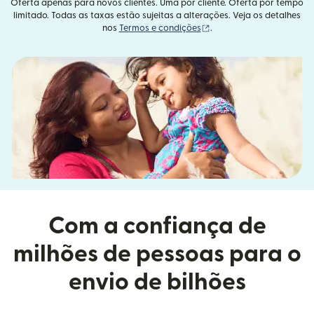
Oferta apenas para novos clientes. Uma por cliente. Oferta por tempo
limitado. Todas as taxas estão sujeitas a alterações. Veja os detalhes
(abre em uma nova janel
nos
Termos e condições
.
Com a confiança de
milhões de pessoas para o
envio de bilhões