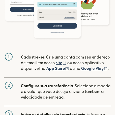
1
Cadastre-se
. Crie uma conta com seu endereço
(abre em uma nova janela
de email em nosso
site
ou nosso aplicativo
(abre em uma nova janel
(ab
disponível na
App Store
ou no
Google Play
.
2
Configure sua transferência
. Selecione a moeda
e o valor que você deseja enviar e também a
velocidade de entrega.
3
Insira os detalhes da transferência:
informe o