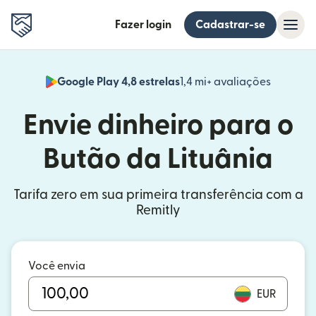
Fazer login
Cadastrar-se
Google Play 4,8 estrelas
1,4 mi+ avaliações
(abre em
Envie dinheiro para o
Butão da Lituânia
Tarifa zero em sua primeira transferência com a
Remitly
Você envia
EUR