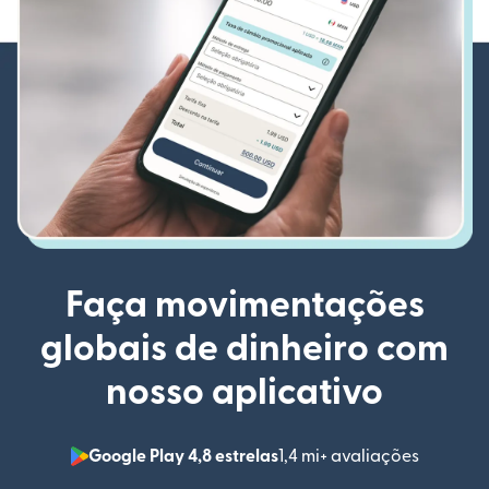
Faça movimentações
globais de dinheiro com
nosso aplicativo
Google Play 4,8 estrelas
1,4 mi+ avaliações
(abre em