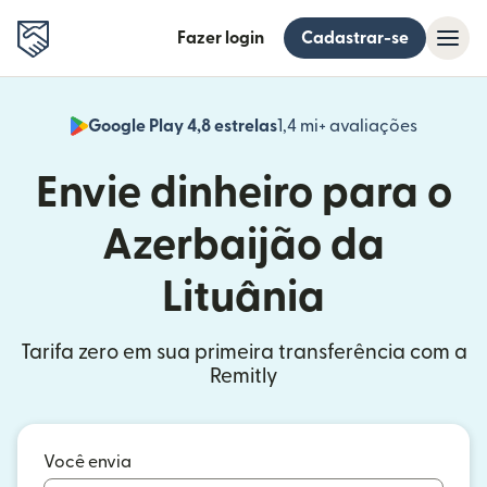
Fazer login
Cadastrar-se
Google Play 4,8 estrelas
1,4 mi+ avaliações
(abre em
Envie dinheiro para o
Azerbaijão da
Lituânia
Tarifa zero em sua primeira transferência com a
Remitly
Você envia