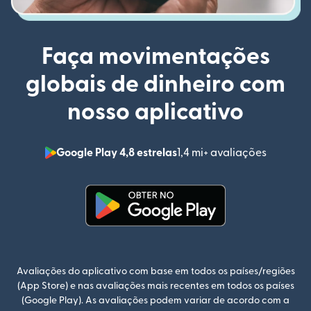
Faça movimentações
globais de dinheiro com
nosso aplicativo
Google Play 4,8 estrelas
1,4 mi+ avaliações
(abre em
(abre em uma nova janela)
Avaliações do aplicativo com base em todos os países/regiões
(App Store) e nas avaliações mais recentes em todos os países
(Google Play). As avaliações podem variar de acordo com a