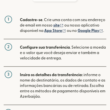
1
Cadastre-se
. Crie uma conta com seu endereço
(abre em uma nova janela
de email em nosso
site
ou nosso aplicativo
(abre em uma nova janel
(ab
disponível na
App Store
ou no
Google Play
.
2
Configure sua transferência
. Selecione a moeda
e o valor que você deseja enviar e também a
velocidade de entrega.
3
Insira os detalhes da transferência:
informe o
nome do destinatário, os dados de contato e as
informações bancárias ou de retirada. Escolha
entre os métodos de pagamento disponíveis em
Azerbaijão.