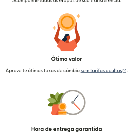
Acompanhe todas as etapas de sua transferência.
Ótimo valor
(a
Aproveite ótimas taxas de câmbio
sem tarifas ocultas
.
Hora de entrega garantida