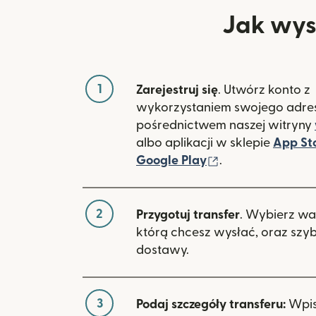
Jak wysł
1
Zarejestruj się
. Utwórz konto z
wykorzystaniem swojego adres
pośrednictwem naszej witryny
albo aplikacji w sklepie
App St
(otwiera się w 
Google Play
.
2
Przygotuj transfer
. Wybierz wa
którą chcesz wysłać, oraz szy
dostawy.
3
Podaj szczegóły transferu:
Wpisz