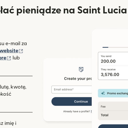
ać pieniądze na Saint Lucia
u e-mail za
(otwiera się w nowym oknie)
website
(otwiera się w nowym oknie)
ore
lub
nowym oknie)
lutę, kwotę,
bkość
 imię i