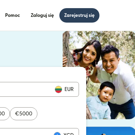
Pomoc
Zaloguj się
Zarejestruj się
się w nowym oknie)
ię w nowym oknie)
EUR
00
€
5000