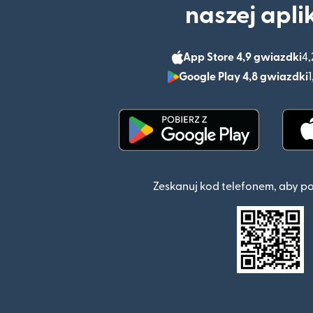
naszej apli
App Store 4,9 gwiazdki
4,
Google Play 4,8 gwiazdki
1
(otwiera się w nowym o
Zeskanuj kod telefonem, aby p