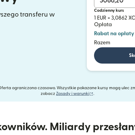
Codzienny kurs
szego transferu w
1 EUR = 3,0862 X
Opłata
Rabat na opłaty
Razem
Sk
. Oferta ograniczona czasowo. Wszystkie pokazane kursy mogą ulec z
(otwiera się w nowym
zobacz
Zasady i warunki
.
kowników. Miliardy przesła