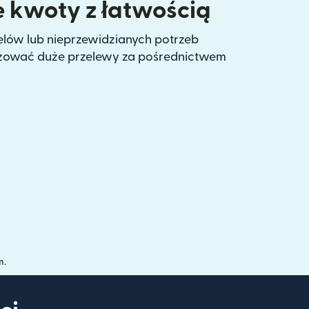
 kwoty z łatwością
ów lub nieprzewidzianych potrzeb
izować duże przelewy za pośrednictwem
m.