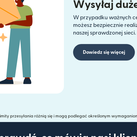
Wysyłaj duże
W przypadku ważnych cel
możesz bezpiecznie real
naszej sprawdzonej sieci.
Dowiedz się więcej
imity przesyłania różnią się i mogą podlegać określonym wymaganio