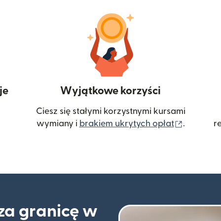
je
Wyjątkowe korzyści
Ciesz się stałymi korzystnymi kursami
(otwiera
wymiany i
brakiem ukrytych opłat
.
r
 za granicę w