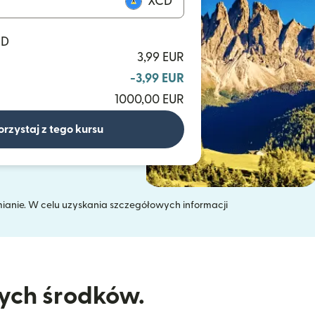
XCD
CD
3,99 EUR
-3,99 EUR
1000,00 EUR
orzystaj z tego kursu
mianie. W celu uzyskania szczegółowych informacji
 oknie)
nych środków.