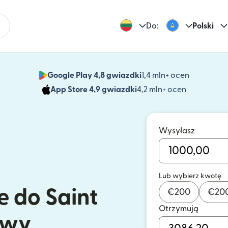
Do:
Polski
Google Play 4,8 gwiazdki
1,4 mln+ ocen
(otwiera 
App Store 4,9 gwiazdki
4,2 mln+ ocen
(otwiera s
Wysyłasz
Lub wybierz kwotę
e do Saint
€
200
€
20
Otrzymują
itwy