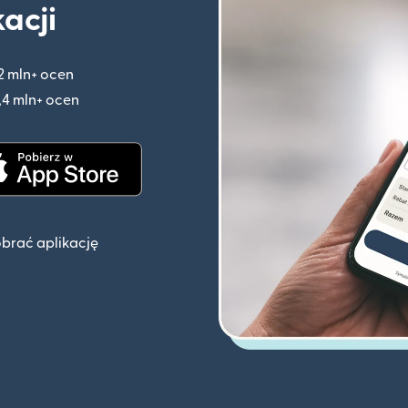
kacji
2 mln+ ocen
(otwiera się w nowym oknie)
,4 mln+ ocen
(otwiera się w nowym oknie)
knie)
(otwiera się w nowym oknie)
obrać aplikację