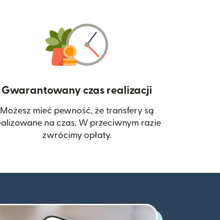
Gwarantowany czas realizacji
Możesz mieć pewność, że transfery są
 się w nowym oknie)
ealizowane na czas. W przeciwnym razie
zwrócimy opłaty.