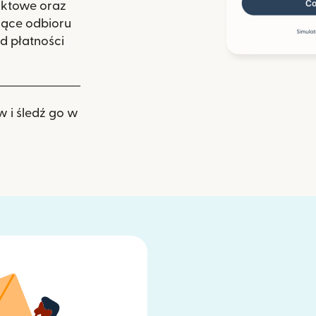
aktowe oraz
zące odbioru
d płatności
w i śledź go w