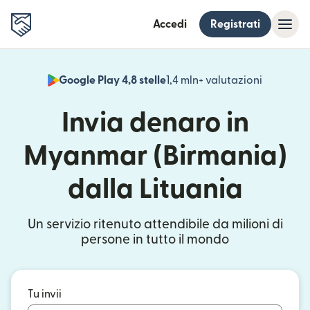
Accedi
Registrati
Google Play 4,8 stelle
1,4 mln+ valutazioni
(si apre i
Invia denaro in
Myanmar (Birmania)
dalla Lituania
Un servizio ritenuto attendibile da milioni di
persone in tutto il mondo
Tu invii