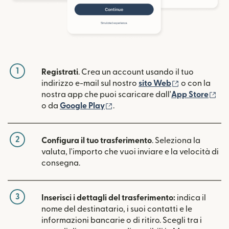
1
Registrati
. Crea un account usando il tuo
(si apre in un
indirizzo e-mail sul nostro
sito Web
o con la
(si
nostra app che puoi scaricare dall'
App Store
(si apre in una nuova finestra)
o da
Google Play
.
2
Configura il tuo trasferimento
. Seleziona la
valuta, l'importo che vuoi inviare e la velocità di
consegna.
3
Inserisci i dettagli del trasferimento:
indica il
nome del destinatario, i suoi contatti e le
informazioni bancarie o di ritiro. Scegli tra i