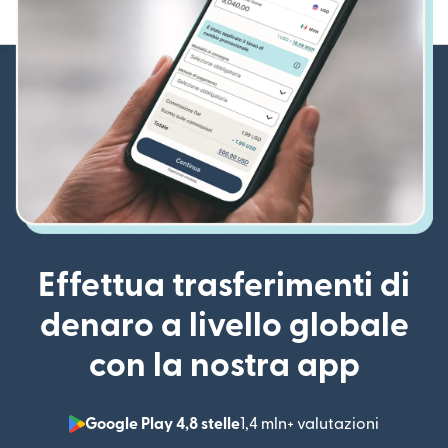
Effettua trasferimenti di
denaro a livello globale
con la nostra app
Google Play 4,8 stelle
1,4 mln+ valutazioni
(si apre i