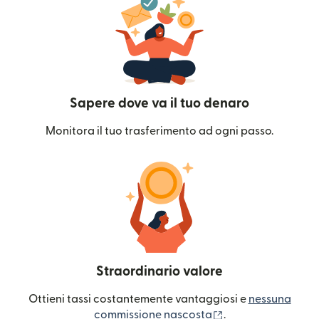
Sapere dove va il tuo denaro
Monitora il tuo trasferimento ad ogni passo.
Straordinario valore
Ottieni tassi costantemente vantaggiosi e
nessuna
(si apre in una nuo
commissione nascosta
.