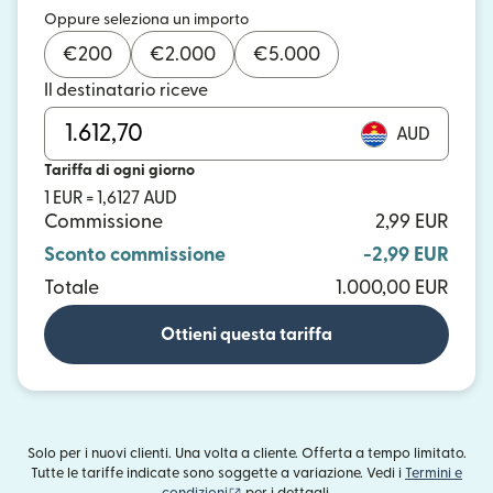
Oppure seleziona un importo
€
200
€
2.000
€
5.000
Il destinatario riceve
AUD
Tariffa di ogni giorno
1 EUR = 1,6127 AUD
Commissione
2,99 EUR
Sconto commissione
-2,99 EUR
Totale
1.000,00 EUR
Ottieni questa tariffa
Solo per i nuovi clienti. Una volta a cliente. Offerta a tempo limitato.
Tutte le tariffe indicate sono soggette a variazione. Vedi i
Termini e
(si apre in una nuova finestra)