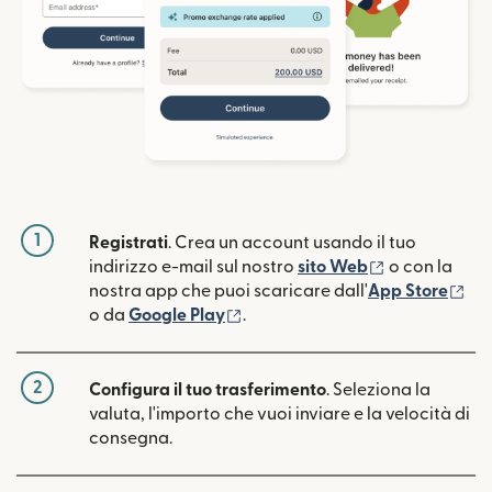
1
Registrati
. Crea un account usando il tuo
(si apre in un
indirizzo e-mail sul nostro
sito Web
o con la
(si
nostra app che puoi scaricare dall'
App Store
(si apre in una nuova finestra)
o da
Google Play
.
2
Configura il tuo trasferimento
. Seleziona la
valuta, l'importo che vuoi inviare e la velocità di
consegna.