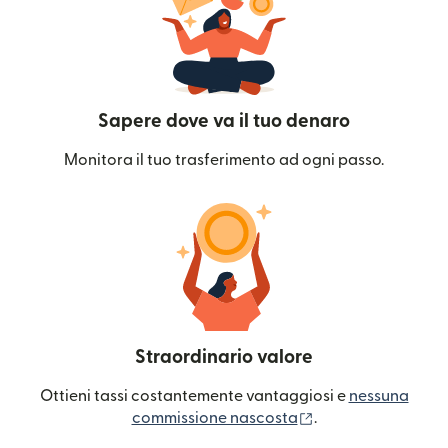
Sapere dove va il tuo denaro
Monitora il tuo trasferimento ad ogni passo.
Straordinario valore
Ottieni tassi costantemente vantaggiosi e
nessuna
(si apre in una nuo
commissione nascosta
.