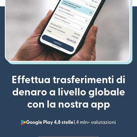
Effettua trasferimenti di
denaro a livello globale
con la nostra app
Google Play 4,8 stelle
1,4 mln+ valutazioni
(si apre i