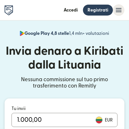
Accedi
Registrati
Google Play 4,8 stelle
1,4 mln+ valutazioni
(si apre i
Invia denaro a Kiribati
dalla Lituania
Nessuna commissione sul tuo primo
trasferimento con Remitly
Tu invii
EUR