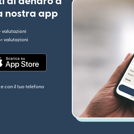
ti di denaro a
la nostra app
+ valutazioni
(si apre in una nuova finestra)
n+ valutazioni
(si apre in una nuova finestra)
estra)
(si apre in una nuova finestra)
ce con il tuo telefono