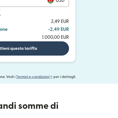
USD
o
D
2,49 EUR
ione
-2,49 EUR
1.000,00 EUR
tieni questa tariffa
(si apre in una nuova finestra)
one. Vedi i
Termini e condizioni
per i dettagli.
randi somme di