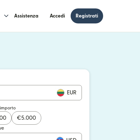
Assistenza
Accedi
Registrati
n una nuova finestra)
 una nuova finestra)
EUR
 importo
000
€
5.000
ve