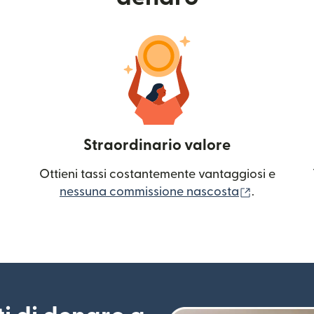
Straordinario valore
Ottieni tassi costantemente vantaggiosi e
(si apre in
nessuna commissione nascosta
.