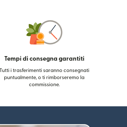
Tempi di consegna garantiti
Tutti i trasferimenti saranno consegnati
 una nuova finestra)
puntualmente, o ti rimborseremo la
commissione.