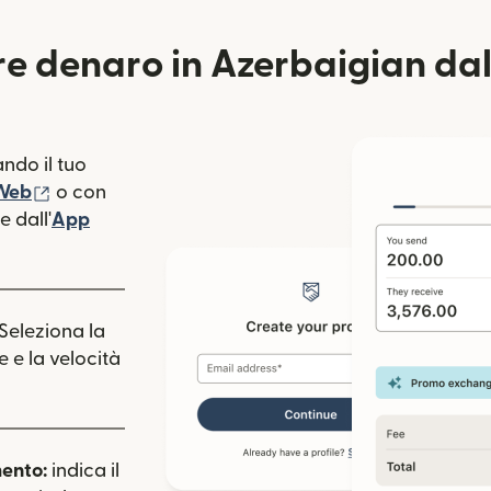
e denaro in Azerbaigian dal
ndo il tuo
(si apre in una nuova finestra)
 Web
o con
 dall'
App
estra)
apre in una nuova finestra)
 Seleziona la
e e la velocità
mento:
indica il