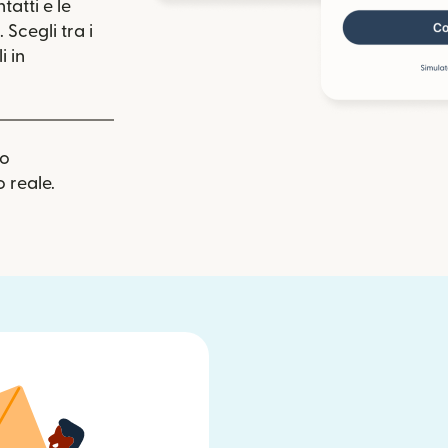
tatti e le
 Scegli tra i
i in
uo
 reale.