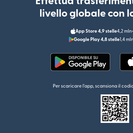
Effettua trasferimen
livello globale con 
App Store 4,9 stelle
4,2 mln
Google Play 4,8 stelle
1,4 ml
(si apre in una nuova fin
Per scaricare l'app, scansiona il codi