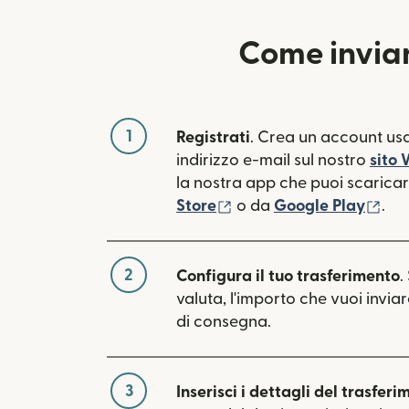
Come inviar
1
Registrati
. Crea un account usa
indirizzo e-mail sul nostro
sito
la nostra app che puoi scaricare
(si apre in una nuova fin
(si 
Store
o da
Google Play
.
2
Configura il tuo trasferimento
.
valuta, l'importo che vuoi inviar
di consegna.
3
Inserisci i dettagli del trasferi