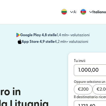
A:
Italiano
Google Play 4,8 stelle
1,4 mln+ valutazioni
(si apre i
App Store 4,9 stelle
4,2 mln+ valutazioni
(si apre in
Tu invii
Oppure seleziona un
ro in
€
200
€
2.
Il destinatario rice
la Lituania