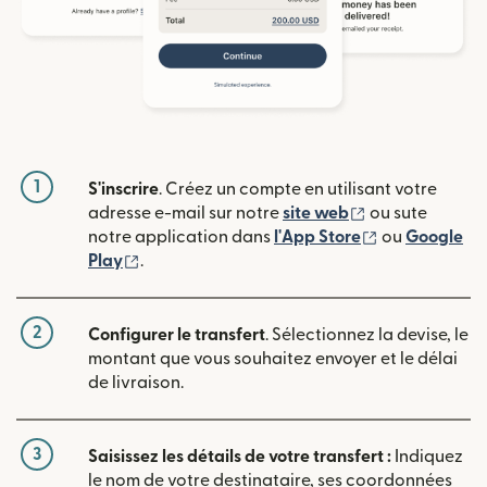
1
S'inscrire
. Créez un compte en utilisant votre
(s'ouvre dans u
adresse e-mail sur notre
site web
ou sute
(s'ouvre dans
notre application dans
l'App Store
ou
Google
(s'ouvre dans une nouvelle fenêtre)
Play
.
2
Configurer le transfert
. Sélectionnez la devise, le
montant que vous souhaitez envoyer et le délai
de livraison.
3
Saisissez les détails de votre transfert :
Indiquez
le nom de votre destinataire, ses coordonnées