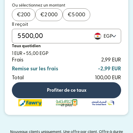
Ou sélectionnez un montant
€
200
€
2 000
€
5 000
Il reçoit
EGP
Taux quotidien
1 EUR = 55,00 EGP
Frais
2,99 EUR
Remise sur les frais
-2,99 EUR
Total
100,00 EUR
Profiter de ce taux
et plus
Nouveaux clients uniquement. Une offre par client. Offre à durée