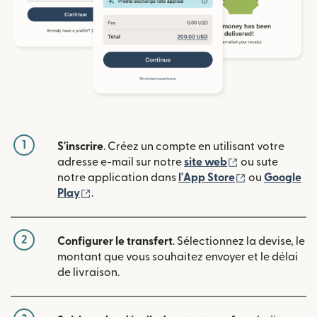
1
S'inscrire
. Créez un compte en utilisant votre
(s'ouvre dans u
adresse e-mail sur notre
site web
ou sute
(s'ouvre dans
notre application dans
l'App Store
ou
Google
(s'ouvre dans une nouvelle fenêtre)
Play
.
2
Configurer le transfert
. Sélectionnez la devise, le
montant que vous souhaitez envoyer et le délai
de livraison.