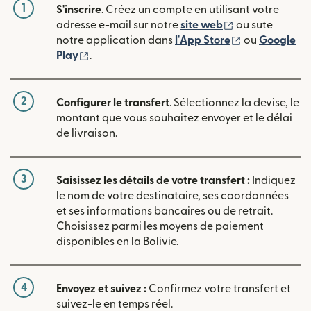
1
S'inscrire
. Créez un compte en utilisant votre
(s'ouvre dans u
adresse e-mail sur notre
site web
ou sute
(s'ouvre dans
notre application dans
l'App Store
ou
Google
(s'ouvre dans une nouvelle fenêtre)
Play
.
2
Configurer le transfert
. Sélectionnez la devise, le
montant que vous souhaitez envoyer et le délai
de livraison.
3
Saisissez les détails de votre transfert :
Indiquez
le nom de votre destinataire, ses coordonnées
et ses informations bancaires ou de retrait.
Choisissez parmi les moyens de paiement
disponibles en la Bolivie.
4
Envoyez et suivez :
Confirmez votre transfert et
suivez-le en temps réel.