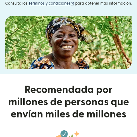
(se abre en una ventana nueva)
Consulta los
Términos y condiciones
para obtener más información.
Recomendada por
millones de personas que
envían miles de millones