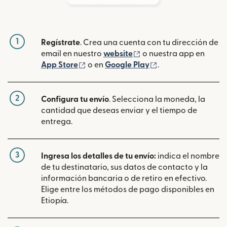
1
Regístrate
. Crea una cuenta con tu dirección de
(se abre en una ventan
email en nuestro
website
o nuestra app en
(se abre en una ventana nueva)
(se abre en una ve
App Store
o en
Google Play
.
2
Configura tu envío
. Selecciona la moneda, la
cantidad que deseas enviar y el tiempo de
entrega.
3
Ingresa los detalles de tu envío:
indica el nombre
de tu destinatario, sus datos de contacto y la
información bancaria o de retiro en efectivo.
Elige entre los métodos de pago disponibles en
Etiopía.