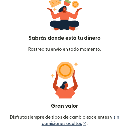
Sabrás donde está tu dinero
Rastrea tu envío en todo momento.
Gran valor
Disfruta siempre de tipos de cambio excelentes y
sin
(se abre en una ven
comisiones ocultos
.