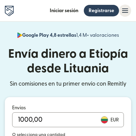
Iniciar sesión
Registrarse
Google Play 4,8 estrellas
1,4 M+ valoraciones
(se abr
Envía dinero a Etiopía
desde Lituania
Sin comisiones en tu primer envío con Remitly
Envías
EUR
O selecciona una cantidad