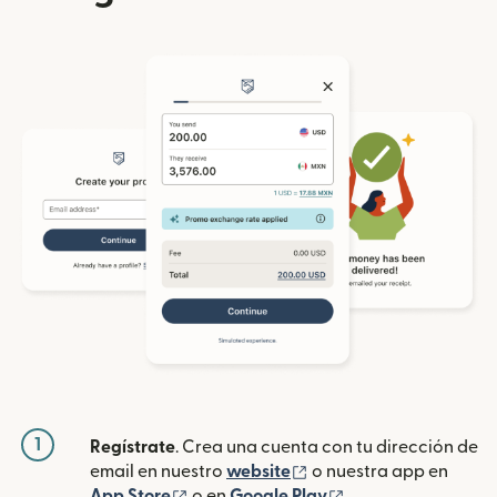
1
Regístrate
. Crea una cuenta con tu dirección de
(se abre en una ventan
email en nuestro
website
o nuestra app en
(se abre en una ventana nueva)
(se abre en una ve
App Store
o en
Google Play
.