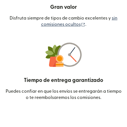
Gran valor
Disfruta siempre de tipos de cambio excelentes y
sin
(se abre en una ven
comisiones ocultos
.
Tiempo de entrega garantizado
Puedes confiar en que los envíos se entregarán a tiempo
o te reembolsaremos los comisiones.