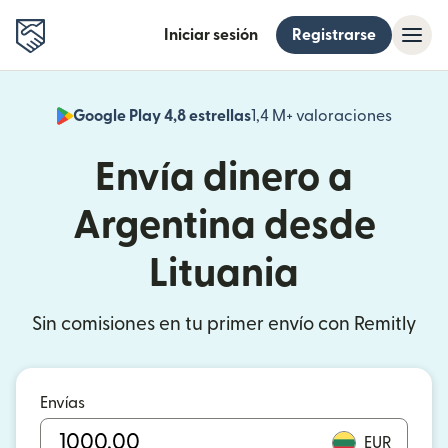
Iniciar sesión
Registrarse
Google Play 4,8 estrellas
1,4 M+ valoraciones
(se abr
Envía dinero a
Argentina desde
Lituania
Sin comisiones en tu primer envío con Remitly
Envías
EUR