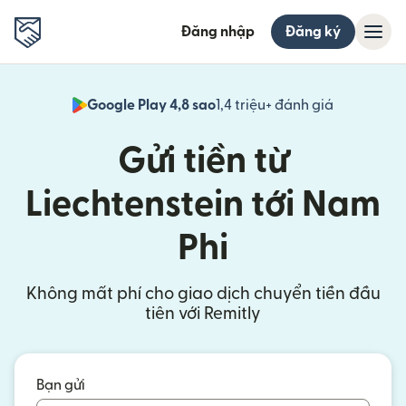
Đăng nhập
Đăng ký
Google Play 4,8 sao
1,4 triệu+ đánh giá
(mở trong 
Gửi tiền từ
Liechtenstein tới Nam
Phi
Không mất phí cho giao dịch chuyển tiền đầu
tiên với Remitly
Bạn gửi