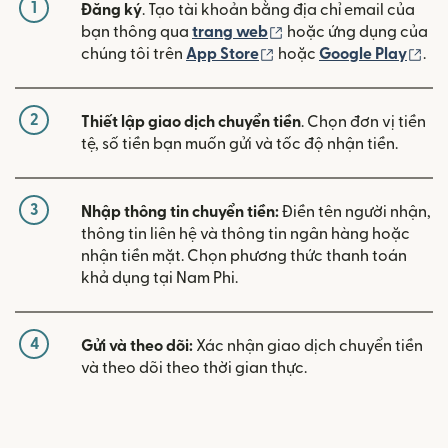
1
Đăng ký
. Tạo tài khoản bằng địa chỉ email của
(mở trong cửa sổ mới)
bạn thông qua
trang web
hoặc ứng dụng của
(mở trong cửa sổ mới)
(mở
chúng tôi trên
App Store
hoặc
Google Play
.
2
Thiết lập giao dịch chuyển tiền
. Chọn đơn vị tiền
tệ, số tiền bạn muốn gửi và tốc độ nhận tiền.
3
Nhập thông tin chuyển tiền:
Điền tên người nhận,
thông tin liên hệ và thông tin ngân hàng hoặc
nhận tiền mặt. Chọn phương thức thanh toán
khả dụng tại Nam Phi.
4
Gửi và theo dõi:
Xác nhận giao dịch chuyển tiền
và theo dõi theo thời gian thực.