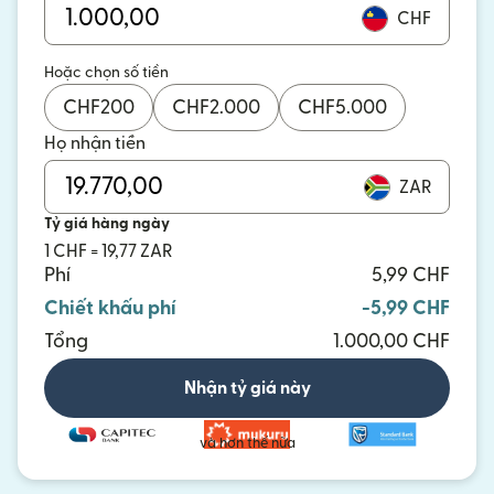
CHF
Hoặc chọn số tiền
CHF
200
CHF
2.000
CHF
5.000
Họ nhận tiền
ZAR
Tỷ giá hàng ngày
1 CHF = 19,77 ZAR
Phí
5,99 CHF
Chiết khấu phí
-5,99 CHF
Tổng
1.000,00 CHF
Nhận tỷ giá này
và hơn thế nữa