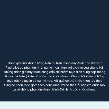
Đánh giá của khách hàng hiển thị trên trang này được thu thập từ
Trustpilot và phản ánh trải nghiệm cá nhân với dịch vụ của chúng tôi.
Những đánh giá này được cung cấp chỉ nhằm mục đích cung cấp thông
tin và thể hiện ý kiến cá nhân của khách hàng. Chúng tôi không chứng
thực bất kỳ tuyên bố cụ thể nào. Kết quả có thể khác nhau tùy theo
từng cá nhân, bao gồm theo hành lang, và có thể trải nghiệm được mô
tả sẽ không phản ánh hành trình điển hình của khách hàng.