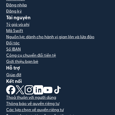
Đăng nhập
Đăng ký
Tài nguyên
Tỷ giá và phí
Mã Swift
Nguồn lực dành cho hành vi gian lận và lừa đảo
Đối tác
Số IBAN
Công cụ chuyển đổi tiền tệ
Giới thiệu bạn bè
Hỗ trợ
Giúp đỡ
Kết nối
(mở trong cửa sổ mới)
(mở trong cửa sổ mới)
(mở trong cửa sổ mới)
(mở trong cửa sổ mới)
(mở trong cửa sổ mới)
(mở trong cửa sổ mới)
Thoả thuận với người dùng
Thông báo về quyền riêng tư
Các lựa chọn về quyền riêng tư