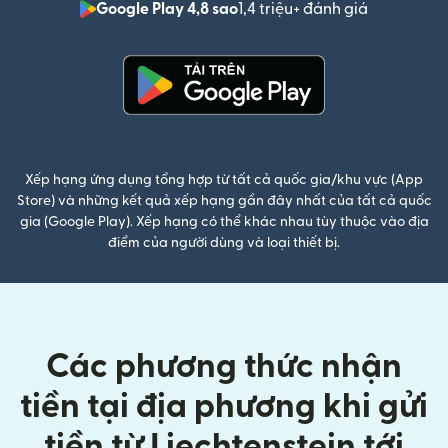
Google Play 4,8 sao
1,4 triệu+ đánh giá
(mở trong 
(mở trong cửa sổ mới)
Xếp hạng ứng dụng tổng hợp từ tất cả quốc gia/khu vực (App
Store) và những kết quả xếp hạng gần đây nhất của tất cả quốc
gia (Google Play). Xếp hạng có thể khác nhau tùy thuộc vào địa
điểm của người dùng và loại thiết bị.
Các phương thức nhận
tiền tại địa phương khi gửi
tiền từ Liechtenstein tới