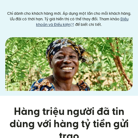
Chỉ dành cho khách hàng mới. Áp dụng một lần cho mỗi khách hàng.
Ưu đãi có thời hạn. Tỷ giá hiển thị có thể thay đổi. Tham khảo
Điều
(mở trong cửa sổ mới)
khoản và Điều kiện
để biết chi tiết.
Hàng triệu người đã tin
dùng với hàng tỷ tiền gửi
trao