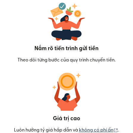
Nắm rõ tiến trình gửi tiền
Theo dõi từng bước của quy trình chuyển tiền.
Giá trị cao
(mở tr
Luôn hưởng tỷ giá hấp dẫn và
không có phí ẩn
.