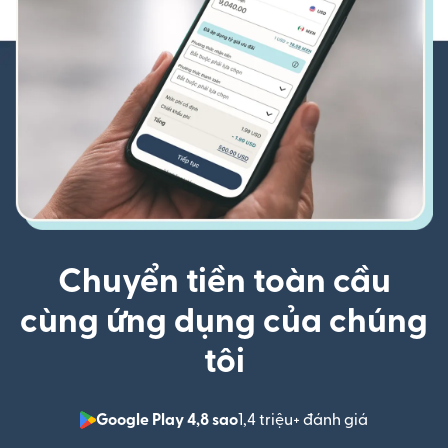
Chuyển tiền toàn cầu
cùng ứng dụng của chúng
tôi
Google Play 4,8 sao
1,4 triệu+ đánh giá
(mở trong 