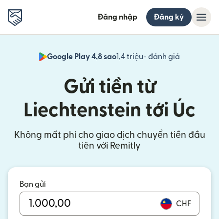
Đăng nhập
Đăng ký
Google Play 4,8 sao
1,4 triệu+ đánh giá
(mở trong 
Gửi tiền từ
Liechtenstein tới Úc
Không mất phí cho giao dịch chuyển tiền đầu
tiên với Remitly
Bạn gửi
CHF