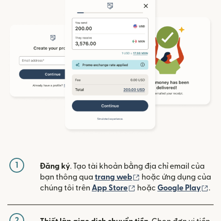
1
Đăng ký
. Tạo tài khoản bằng địa chỉ email của
(mở trong cửa sổ mới)
bạn thông qua
trang web
hoặc ứng dụng của
(mở trong cửa sổ mới)
(mở
chúng tôi trên
App Store
hoặc
Google Play
.
2