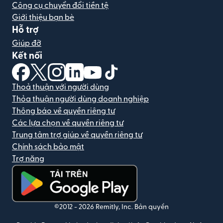
Công cụ chuyển đổi tiền tệ
Giới thiệu bạn bè
Hỗ trợ
Giúp đỡ
Kết nối
(mở trong cửa sổ mới)
(mở trong cửa sổ mới)
(mở trong cửa sổ mới)
(mở trong cửa sổ mới)
(mở trong cửa sổ mới)
(mở trong cửa sổ mới)
Thoả thuận với người dùng
Thỏa thuận người dùng doanh nghiệp
Thông báo về quyền riêng tư
Các lựa chọn về quyền riêng tư
Trung tâm trợ giúp về quyền riêng tư
Chính sách bảo mật
Trợ năng
(mở trong cửa sổ mới)
©2012 -
2026
Remitly, Inc.
Bản quyền