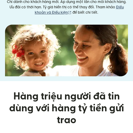
Chỉ dành cho khách hàng mới. Áp dụng một lần cho mỗi khách hàng.
Ưu đãi có thời hạn. Tỷ giá hiển thị có thể thay đổi. Tham khảo
Điều
(mở trong cửa sổ mới)
khoản và Điều kiện
để biết chi tiết.
Hàng triệu người đã tin
dùng với hàng tỷ tiền gửi
trao