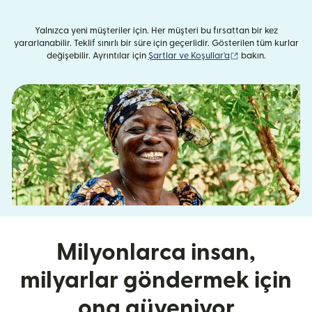
Yalnızca yeni müşteriler için. Her müşteri bu fırsattan bir kez
yararlanabilir. Teklif sınırlı bir süre için geçerlidir. Gösterilen tüm kurlar
(yeni pencerede aç
değişebilir. Ayrıntılar için
Şartlar ve Koşullar'a
bakın.
Milyonlarca insan,
milyarlar göndermek için
ona güveniyor