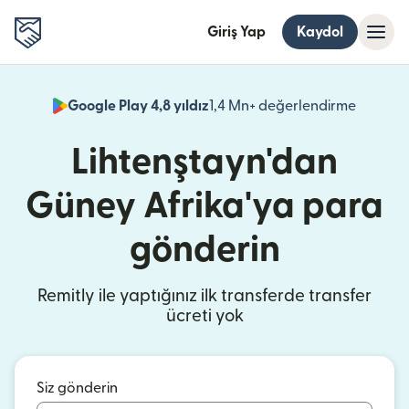
Giriş Yap
Kaydol
Google Play 4,8 yıldız
1,4 Mn+ değerlendirme
(yeni pe
Lihtenştayn'dan
Güney Afrika'ya para
gönderin
Remitly ile yaptığınız ilk transferde transfer
ücreti yok
Siz gönderin