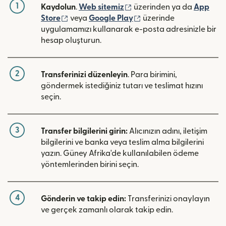
1
(yeni pencerede açılır)
Kaydolun
.
Web sitemiz
üzerinden ya da
App
(yeni pencerede açılır)
(yeni pencerede açılır)
Store
veya
Google Play
üzerinde
uygulamamızı kullanarak e-posta adresinizle bir
hesap oluşturun.
2
Transferinizi düzenleyin
. Para birimini,
göndermek istediğiniz tutarı ve teslimat hızını
seçin.
3
Transfer bilgilerini girin:
Alıcınızın adını, iletişim
bilgilerini ve banka veya teslim alma bilgilerini
yazın. Güney Afrika'de kullanılabilen ödeme
yöntemlerinden birini seçin.
4
Gönderin ve takip edin:
Transferinizi onaylayın
ve gerçek zamanlı olarak takip edin.