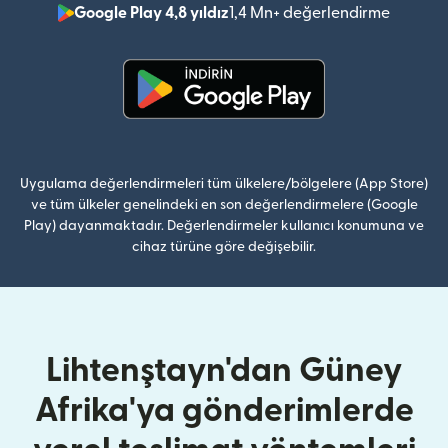
Google Play 4,8 yıldız
1,4 Mn+ değerlendirme
(yeni pe
(yeni pencerede açılır)
Uygulama değerlendirmeleri tüm ülkelere/bölgelere (App Store)
ve tüm ülkeler genelindeki en son değerlendirmelere (Google
Play) dayanmaktadır. Değerlendirmeler kullanıcı konumuna ve
cihaz türüne göre değişebilir.
Lihtenştayn'dan Güney
Afrika'ya gönderimlerde