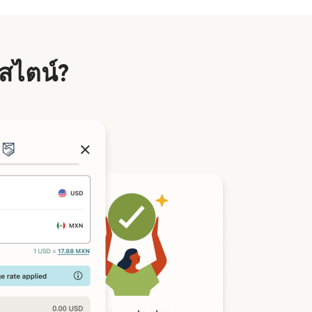
นสไตน์?