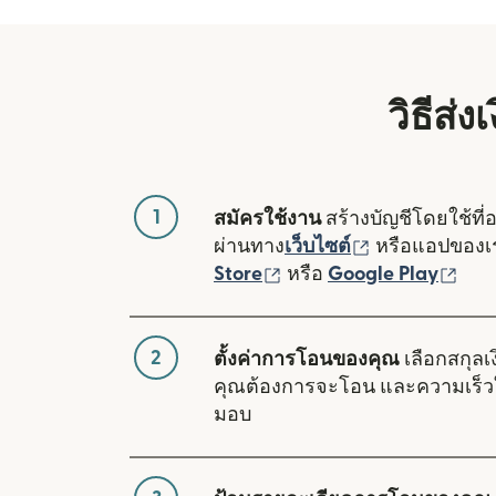
วิธีส่
1
สมัครใช้งาน
สร้างบัญชีโดยใช้ที่
(เปิดในหน้าต่า
ผ่านทาง
เว็บไซต์
หรือแอปของ
(เปิดในหน้าต่างใหม่)
(เปิ
Store
หรือ
Google Play
2
ตั้งค่าการโอนของคุณ
เลือกสกุลเง
คุณต้องการจะโอน และความเร็ว
มอบ