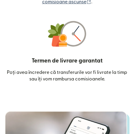
(se deschide într-o
comisioane ascunse
.
Termen de livrare garantat
Poți avea încredere că transferurile vor fi livrate la timp
sau îți vom rambursa comisioanele.