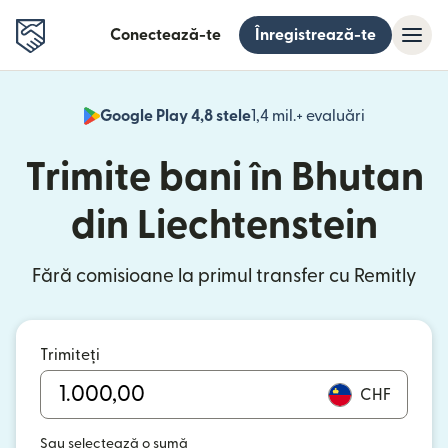
Conectează-te
Înregistrează-te
Google Play 4,8 stele
1,4 mil.+ evaluări
(se deschid
Trimite bani în Bhutan
din Liechtenstein
Fără comisioane la primul transfer cu Remitly
Trimiteți
CHF
Sau selectează o sumă