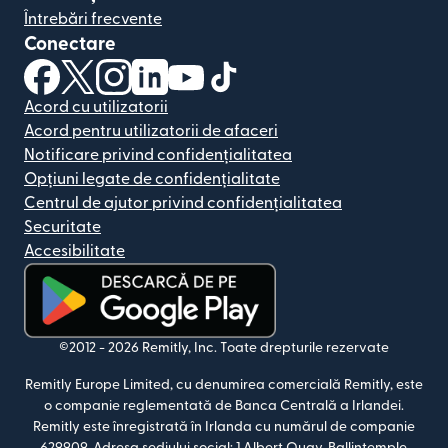
Întrebări frecvente
Conectare
(se deschide într-o fereastră nouă)
(se deschide într-o fereastră nouă)
(se deschide într-o fereastră nouă)
(se deschide într-o fereastră nouă)
(se deschide într-o fereastră nou
(se deschide într-o fereastr
Acord cu utilizatorii
Acord pentru utilizatorii de afaceri
Notificare privind confidențialitatea
Opțiuni legate de confidențialitate
Centrul de ajutor privind confidențialitatea
Securitate
Accesibilitate
(se deschide într-o fereastră nouă)
©2012 -
2026
Remitly, Inc.
Toate drepturile rezervate
Remitly Europe Limited, cu denumirea comercială Remitly, este
o companie reglementată de Banca Centrală a Irlandei.
Remitly este înregistrată în Irlanda cu numărul de companie
629909. Adresa sediului social: 1 Albert Quay, Ballintemple,