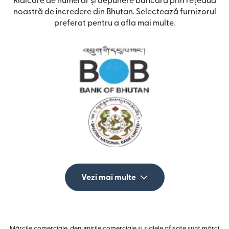
Ridicare de numerar și depunere bancară prin rețeaua
noastră de încredere din Bhutan. Selectează furnizorul
preferat pentru a afla mai multe.
Vezi mai multe
Mărcile comerciale, denumirile comerciale și siglele afișate sunt mărci