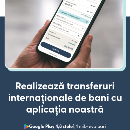
Realizează transferuri
internaționale de bani cu
aplicația noastră
Google Play 4,8 stele
1,4 mil.+ evaluări
(se deschid