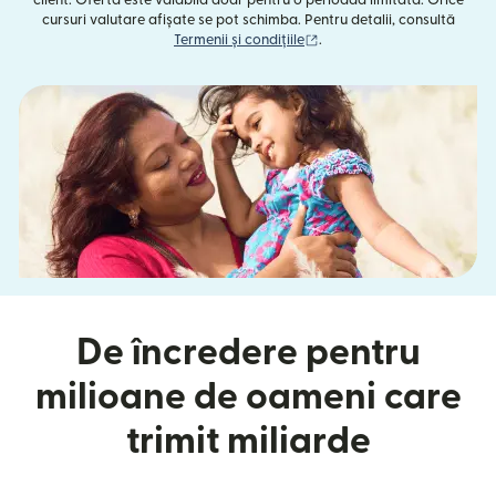
client. Oferta este valabilă doar pentru o perioadă limitată. Orice
cursuri valutare afișate se pot schimba. Pentru detalii, consultă
(se deschide într-o fereast
Termenii și condițiile
.
De încredere pentru
milioane de oameni care
trimit miliarde