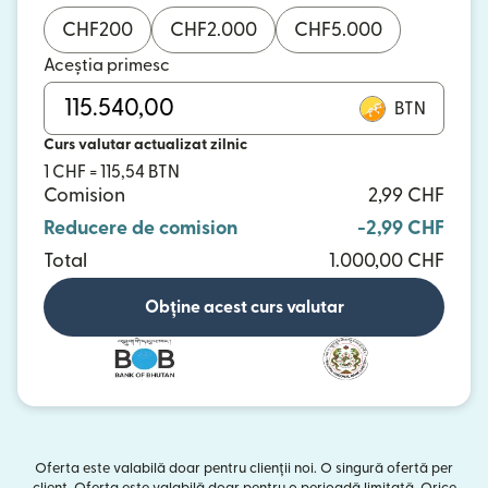
CHF
200
CHF
2.000
CHF
5.000
Aceștia primesc
BTN
Curs valutar actualizat zilnic
1 CHF = 115,54 BTN
Comision
2,99 CHF
Reducere de comision
-2,99 CHF
Total
1.000,00 CHF
Obține acest curs valutar
Oferta este valabilă doar pentru clienții noi. O singură ofertă per