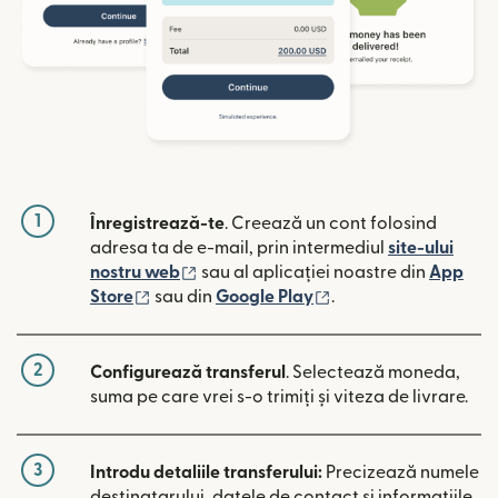
1
Înregistrează-te
. Creează un cont folosind
adresa ta de e-mail, prin intermediul
site-ului
(se deschide într-o fereastră nouă)
nostru web
sau al aplicației noastre din
App
(se deschide într-o fereastră nouă)
(se deschide într-o 
Store
sau din
Google Play
.
2
Configurează transferul
. Selectează moneda,
suma pe care vrei s-o trimiți și viteza de livrare.
3
Introdu detaliile transferului:
Precizează numele
destinatarului, datele de contact și informațiile