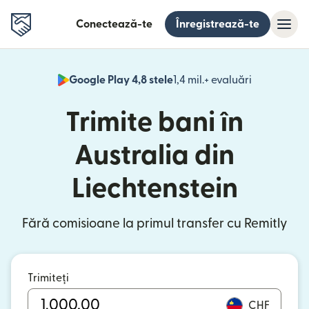
Conectează-te
Înregistrează-te
Google Play 4,8 stele
1,4 mil.+ evaluări
(se deschid
Trimite bani în
Australia din
Liechtenstein
Fără comisioane la primul transfer cu Remitly
Trimiteți
CHF