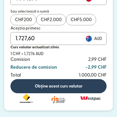
Sau selectează o sumă
CHF
200
CHF
2.000
CHF
5.000
Aceștia primesc
AUD
Curs valutar actualizat zilnic
1 CHF = 1,7276 AUD
Comision
2,99 CHF
Reducere de comision
-2,99 CHF
Total
1.000,00 CHF
Obține acest curs valutar
și altele