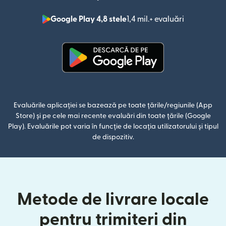
Google Play 4,8 stele
1,4 mil.+ evaluări
(se deschid
(se deschide într-o fereastră n
Evaluările aplicației se bazează pe toate țările/regiunile (App
Store) și pe cele mai recente evaluări din toate țările (Google
Play). Evaluările pot varia în funcție de locația utilizatorului și tipul
de dispozitiv.
Metode de livrare locale
pentru trimiteri din