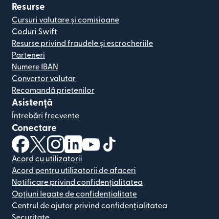
Resurse
Cursuri valutare și comisioane
Coduri Swift
Resurse privind fraudele și escrocheriile
Parteneri
Numere IBAN
Convertor valutar
Recomandă prietenilor
Asistență
Întrebări frecvente
Conectare
(se deschide într-o fereastră nouă)
(se deschide într-o fereastră nouă)
(se deschide într-o fereastră nouă)
(se deschide într-o fereastră nouă)
(se deschide într-o fereastră nou
(se deschide într-o fereastr
Acord cu utilizatorii
Acord pentru utilizatorii de afaceri
Notificare privind confidențialitatea
Opțiuni legate de confidențialitate
Centrul de ajutor privind confidențialitatea
Securitate