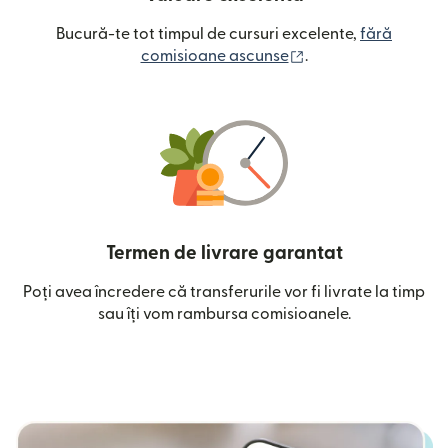
Bucură-te tot timpul de cursuri excelente,
fără
(se deschide într-o
comisioane ascunse
.
Termen de livrare garantat
Poți avea încredere că transferurile vor fi livrate la timp
sau îți vom rambursa comisioanele.