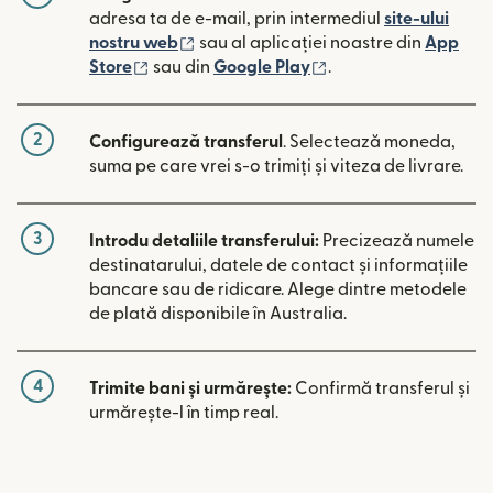
adresa ta de e-mail, prin intermediul
site-ului
(se deschide într-o fereastră nouă)
nostru web
sau al aplicației noastre din
App
(se deschide într-o fereastră nouă)
(se deschide într-o 
Store
sau din
Google Play
.
2
Configurează transferul
. Selectează moneda,
suma pe care vrei s-o trimiți și viteza de livrare.
3
Introdu detaliile transferului:
Precizează numele
destinatarului, datele de contact și informațiile
bancare sau de ridicare. Alege dintre metodele
de plată disponibile în Australia.
4
Trimite bani și urmărește:
Confirmă transferul și
urmărește-l în timp real.