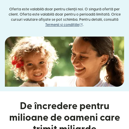
Oferta este valabilă doar pentru clienții noi. O singură ofertă per
client. Oferta este valabilă doar pentru o perioadă limitată. Orice
cursuri valutare afișate se pot schimba. Pentru detalii, consultă
(se deschide într-o fereast
Termenii și condițiile
.
De încredere pentru
milioane de oameni care