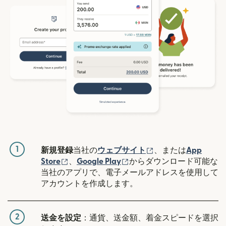
1
（別ウィンドウで開
新規登録
当社の
ウェブサイト
、または
App
（別ウィンドウで開きます）
（別ウィンドウで開きます
Store
、
Google Play
からダウンロード可能な
当社のアプリで、電子メールアドレスを使用して
アカウントを作成します。
2
送金を設定
：通貨、送金額、着金スピードを選択