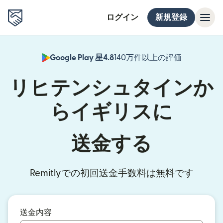
ログイン
新規登録
Google Play 星4.8
140万件以上の評価
（別ウィン
リヒテンシュタインか
らイギリスに
送金する
Remitlyでの初回送金手数料は無料です
送金内容