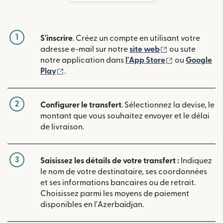
1
S'inscrire
. Créez un compte en utilisant votre
(s'ouvre dans u
adresse e-mail sur notre
site web
ou sute
(s'ouvre dans
notre application dans
l'App Store
ou
Google
(s'ouvre dans une nouvelle fenêtre)
Play
.
2
Configurer le transfert
. Sélectionnez la devise, le
montant que vous souhaitez envoyer et le délai
de livraison.
3
Saisissez les détails de votre transfert :
Indiquez
le nom de votre destinataire, ses coordonnées
et ses informations bancaires ou de retrait.
Choisissez parmi les moyens de paiement
disponibles en l'Azerbaïdjan.