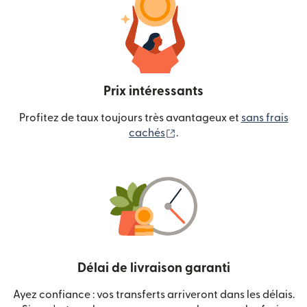
Prix intéressants
Profitez de taux toujours très avantageux et
sans frais
(s'ouvre dans une nouvelle
cachés
.
Délai de livraison garanti
Ayez confiance : vos transferts arriveront dans les délais.